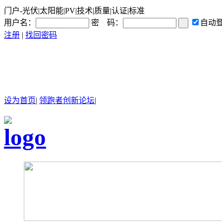
门户-光伏|太阳能|PV|技术|质量|认证|标准
用户名：
密 码：
自动
注册
|
找回密码
设为首页
|
领跑者创新论坛
|