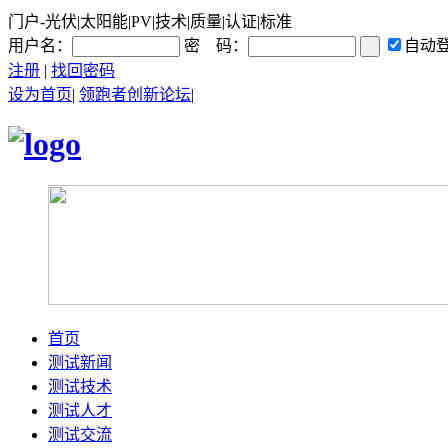
门户-光伏|太阳能|PV|技术|质量|认证|标准
用户名：
密 码：
自动
注册
|
找回密码
设为首页
|
领跑者创新论坛
|
首页
测试新闻
测试技术
测试人才
测试交流