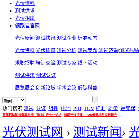
光伏资料
测试供求
光伏相册
领跑者官网
光伏新闻
|
测试快讯
测试企业
|
标准动态
光伏资料
|
光伏质量
|
测试分析
测试专题
|
测试咨询
|
测试热贴
求职招聘
|
培训交流
测试专家
|
线下活动
测试供求
测试认证
展览展会
|
创新论坛
学术会议
|
低碳科普
热门搜索
测试
认证
组件
电池
PID
TUV
标准
质量
逆变器
;
首届钙钛矿与叠层电池（华中）产业化论坛
首届光伏行业ESG价值落地与实践峰会
光伏测试网
›
测试新闻
›