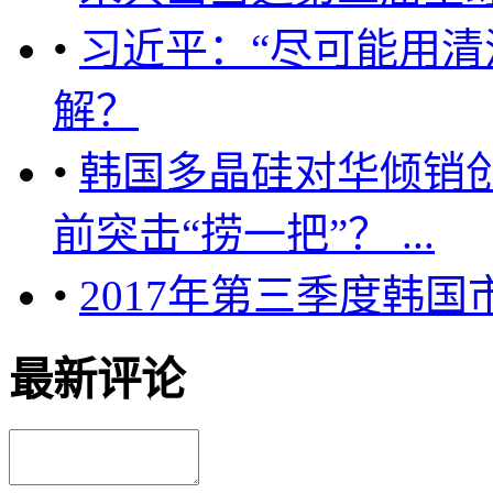
•
习近平：“尽可能用清
解？
•
韩国多晶硅对华倾销
前突击“捞一把”？ ...
•
2017年第三季度韩
最新评论