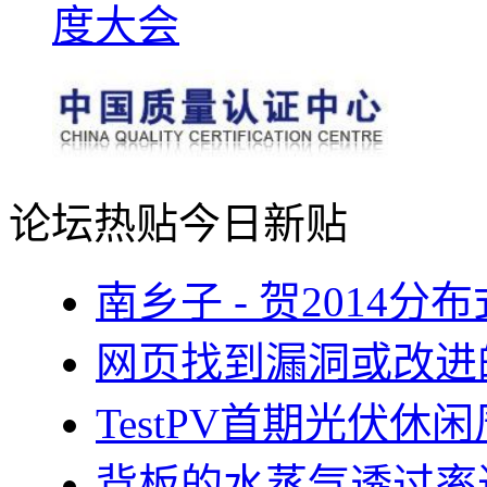
论坛热贴
今日新贴
南乡子 - 贺2014
网页找到漏洞或改进
TestPV首期光伏
背板的水蒸气透过率