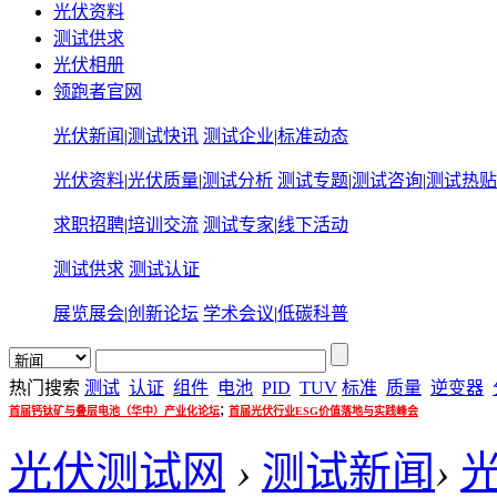
光伏资料
测试供求
光伏相册
领跑者官网
光伏新闻
|
测试快讯
测试企业
|
标准动态
光伏资料
|
光伏质量
|
测试分析
测试专题
|
测试咨询
|
测试热贴
求职招聘
|
培训交流
测试专家
|
线下活动
测试供求
测试认证
展览展会
|
创新论坛
学术会议
|
低碳科普
热门搜索
测试
认证
组件
电池
PID
TUV
标准
质量
逆变器
;
首届钙钛矿与叠层电池（华中）产业化论坛
首届光伏行业ESG价值落地与实践峰会
光伏测试网
›
测试新闻
›