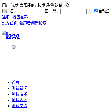
门户-光伏|太阳能|PV|技术|质量|认证|标准
用户名：
密 码：
自动
注册
|
找回密码
设为首页
|
领跑者创新论坛
|
首页
测试新闻
测试技术
测试人才
测试交流