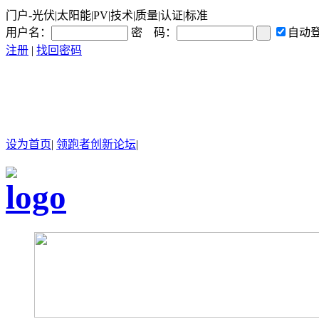
门户-光伏|太阳能|PV|技术|质量|认证|标准
用户名：
密 码：
自动
注册
|
找回密码
设为首页
|
领跑者创新论坛
|