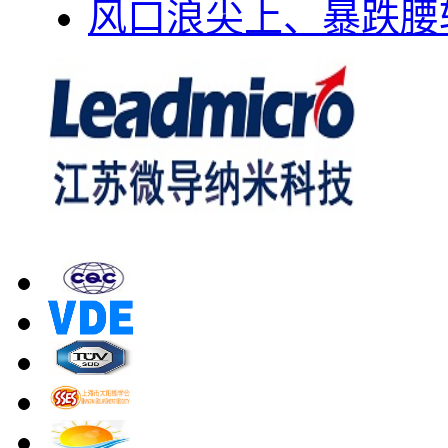
风口浪尖上、暴跌腰