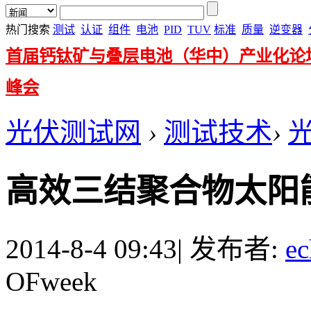
热门搜索
测试
认证
组件
电池
PID
TUV
标准
质量
逆变器
首届钙钛矿与叠层电池（华中）产业化论
峰会
光伏测试网
›
测试技术
›
高效三结聚合物太阳
2014-8-4 09:43
|
发布者:
ec
OFweek