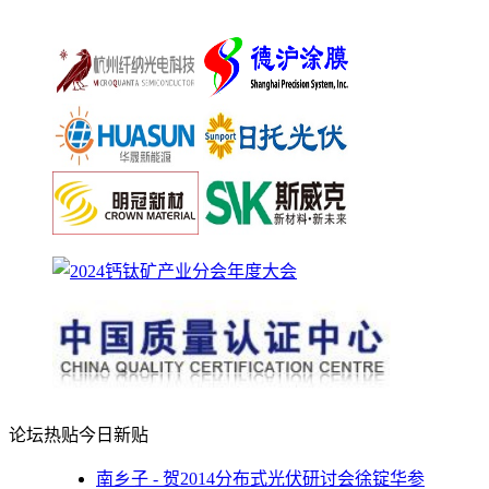
论坛热贴
今日新贴
南乡子 - 贺2014分布式光伏研讨会徐锭华参