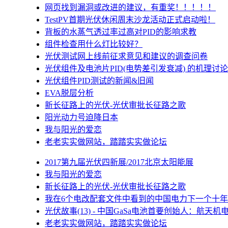
网页找到漏洞或改进的建议，有重奖！！！！！
TestPV首期光伏休闲周末沙龙活动正式启动啦！
背板的水蒸气透过率过高对PID的影响求教
组件检查用什么灯比较好？
光伏测试网上线前征求意见和建议的调查问卷
光伏组件及电池片PID(电势差引发衰减) 的机理讨论
光伏组件PID测试的新闻&旧闻
EVA脱层分析
新长征路上的光伏-光伏审批长征路之歌
阳光动力号迫降日本
我与阳光的爱恋
老老实实做网站，踏踏实实做论坛
2017第九届光伏四新展/2017北京太阳能展
我与阳光的爱恋
新长征路上的光伏-光伏审批长征路之歌
我在6个电改配套文件中看到的中国电力下一个十年
光伏故事(13) - 中国GaSa电池首要创始人：航天机
老老实实做网站，踏踏实实做论坛