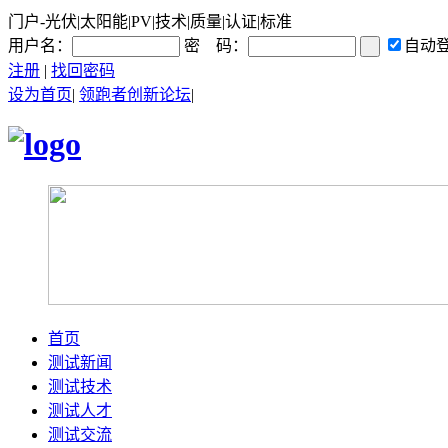
门户-光伏|太阳能|PV|技术|质量|认证|标准
用户名：
密 码：
自动
注册
|
找回密码
设为首页
|
领跑者创新论坛
|
首页
测试新闻
测试技术
测试人才
测试交流