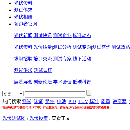
光伏资料
测试供求
光伏相册
领跑者官网
光伏新闻
|
测试快讯
测试企业
|
标准动态
光伏资料
|
光伏质量
|
测试分析
测试专题
|
测试咨询
|
测试热贴
求职招聘
|
培训交流
测试专家
|
线下活动
测试供求
测试认证
展览展会
|
创新论坛
学术会议
|
低碳科普
热门搜索
测试
认证
组件
电池
PID
TUV
标准
质量
逆变器
;
首届钙钛矿与叠层电池（华中）产业化论坛
首届光伏行业ESG价值落地与实践峰会
光伏测试网
›
光伏投资
›
查看正文