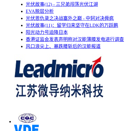
光伏故事(12) - 三兄弟闯荡光伏江湖
EVA脱层分析
光伏恩仇录之决战塞外之巅 - 中轲对决舜疯
光伏故事(11)：留学归来坚守在LDK的万跃鹏
阳光动力号迫降日本
香港证监会发表声明称对汉能薄膜发电进行调查
风口浪尖上、暴跌腰斩后的汉能报道