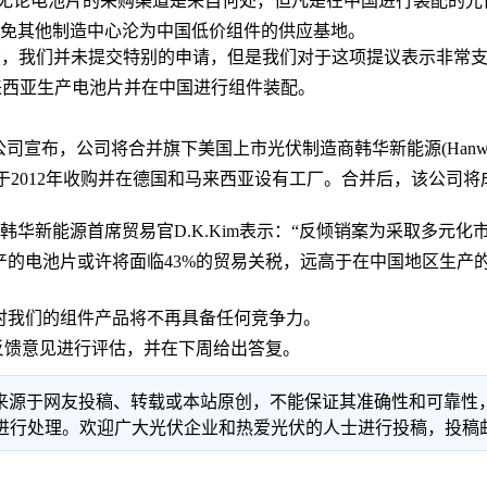
，无论电池片的采购渠道是来自何处，但凡是在中国进行装配的
有效避免其他制造中心沦为中国低价组件的供应基地。
ll则在电邮中表示，我们并未提交特别的申请，但是我们对于这项提议表
来西亚生产电池片并在中国进行组件装配。
布，公司将合并旗下美国上市光伏制造商韩华新能源(HanwhaSolar
lls于2012年收购并在德国和马来西亚设有工厂。合并后，该
。韩华新能源首席贸易官D.K.Kim表示：“反倾销案为采取多元
生产的电池片或许将面临43%的贸易关税，远高于在中国地区生
届时我们的组件产品将不再具备任何竞争力。
反馈意见进行评估，并在下周给出答复。
信息来源于网友投稿、转载或本站原创，不能保证其准确性和可靠
理。欢迎广大光伏企业和热爱光伏的人士进行投稿，投稿邮箱：info