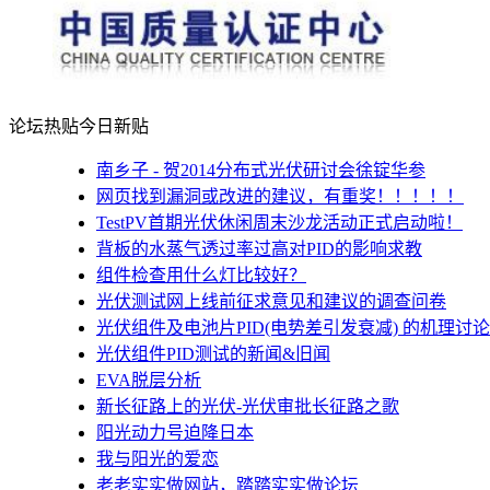
论坛热贴
今日新贴
南乡子 - 贺2014分布式光伏研讨会徐锭华参
网页找到漏洞或改进的建议，有重奖！！！！！
TestPV首期光伏休闲周末沙龙活动正式启动啦！
背板的水蒸气透过率过高对PID的影响求教
组件检查用什么灯比较好？
光伏测试网上线前征求意见和建议的调查问卷
光伏组件及电池片PID(电势差引发衰减) 的机理讨论
光伏组件PID测试的新闻&旧闻
EVA脱层分析
新长征路上的光伏-光伏审批长征路之歌
阳光动力号迫降日本
我与阳光的爱恋
老老实实做网站，踏踏实实做论坛