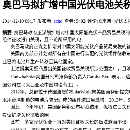
奥巴马拟扩增中国光伏电池关税征收
2014-12-10 09:17
|
发布者:
echo
|
查看: 5492
|
评论: 0
|
来自: 光伏太
摘要
: 奥巴马政府正谋划扩增对中国太阳能光伏产品贸易关税
组件征收进口关税，且不论所采用的电 ...
奥巴马政府正谋划扩增对中国太阳能光伏产品贸易关税的征收
美国商务部正计划对所有在中国进行装配的光伏组件征收进
业已将电池片生产转移至其他国家。
上述提案无疑凸显出美国征收贸易关税所涉范围之广，且
HanwhaSolar美国分公司法务部负责人Carolyn
国公司在马来西亚及中国均设有工厂。
2012年，总部位于德国波恩的SolarWorld向美国
采用台湾制造的电池片装配而成的组件进口量激增，2013年，S
因此，今年年初，美国商务部公布初裁结果，拟将进口关税
提议扩增关税征收范围
此前，多家光伏企业一直对美国征收关税的做法避而不谈，例