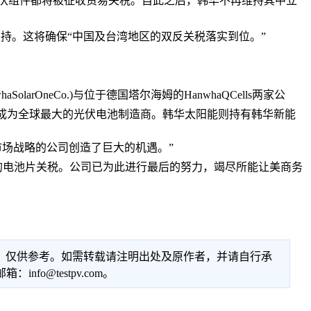
光伏组件都将被征收贸易关税。自此之后，韩华不再维持其中立
示非常支持。这将确保“中国及台湾地区的双反关税落实到位。”
OneCo.)与位于德国塔尔海姆的HanwhaQCells两家公
公司将成为全球最大的光伏电池制造商。韩华太阳能则持有韩华新能
化市场战略的公司创造了巨大的机遇。”
产的电池片关税。公司已为此进行最后的努力，竭尽所能让美商务
性，仅供参考。如需转载请注明出处及原作者，并请自行承
@testpv.com。