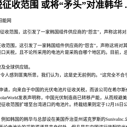
范围 或将“矛头”对准韩华 ..
阳能网
的征收范围，这引发了一家韩国组件供应商的“怨言”，声称这将
范围，这引发了一家韩国组件供应商的“怨言”，声称这将对
口关税，且不论所采用的电池片是采购自哪个地区的。目前，总
波及全球供应链。
Byun表示，这令人感到匪夷所思，我们认为，这是史无前例的。“这
商务部提交申请，向来自于中国的光伏电池片征收关税，而该公司在
olarWorld发表声明称，中国光伏制造商已转移产能，从而规避
征收范围扩增至台湾进口的电池片。终裁结果则定于12月16日
如韩国的韩华与总部设在美国乔治亚州诺克罗斯的SunivaIn