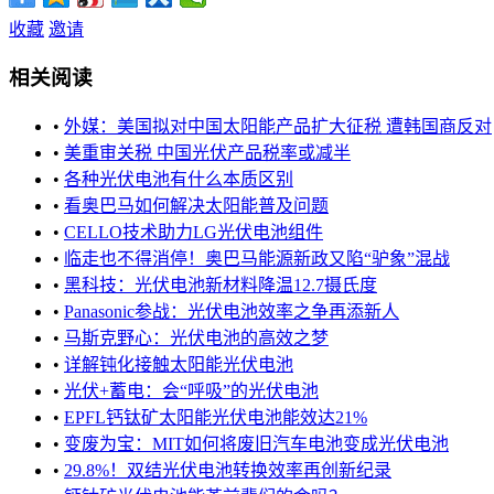
收藏
邀请
相关阅读
•
外媒：美国拟对中国太阳能产品扩大征税 遭韩国商反对
•
美重审关税 中国光伏产品税率或减半
•
各种光伏电池有什么本质区别
•
看奥巴马如何解决太阳能普及问题
•
CELLO技术助力LG光伏电池组件
•
临走也不得消停！奥巴马能源新政又陷“驴象”混战
•
黑科技：光伏电池新材料降温12.7摄氏度
•
Panasonic参战：光伏电池效率之争再添新人
•
马斯克野心：光伏电池的高效之梦
•
详解钝化接触太阳能光伏电池
•
光伏+蓄电：会“呼吸”的光伏电池
•
EPFL钙钛矿太阳能光伏电池能效达21%
•
变废为宝：MIT如何将废旧汽车电池变成光伏电池
•
29.8%！双结光伏电池转换效率再创新纪录