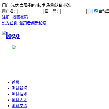
门户-光伏|太阳能|PV|技术|质量|认证|标准
用户名：
密 码：
自动
注册
|
找回密码
设为首页
|
领跑者创新论坛
|
首页
测试新闻
测试技术
测试人才
测试交流