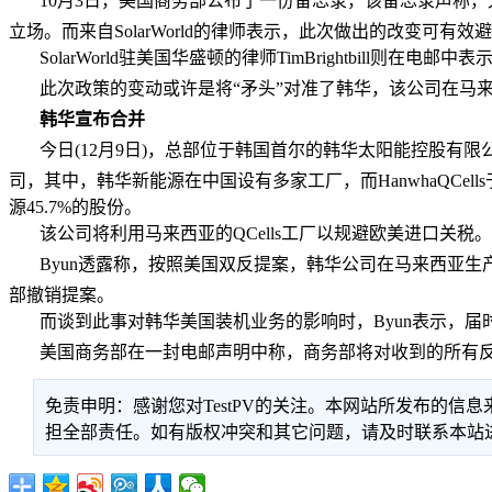
10月3日，美国商务部公布了一份备忘录，该备忘录声称
立场。而来自SolarWorld的律师表示，此次做出的改变可
SolarWorld驻美国华盛顿的律师TimBrightbi
此次政策的变动或许是将“矛头”对准了韩华，该公司在马
韩华宣布合并
今日(12月9日)，总部位于韩国首尔的韩华太阳能控股有限公司宣
司，其中，韩华新能源在中国设有多家工厂，而HanwhaQCe
源45.7%的股份。
该公司将利用马来西亚的QCells工厂以规避欧美进口关税
Byun透露称，按照美国双反提案，韩华公司在马来西亚
部撤销提案。
而谈到此事对韩华美国装机业务的影响时，Byun表示，
美国商务部在一封电邮声明中称，商务部将对收到的所有
免责申明：感谢您对TestPV的关注。本网站所发布的
担全部责任。如有版权冲突和其它问题，请及时联系本站进行处