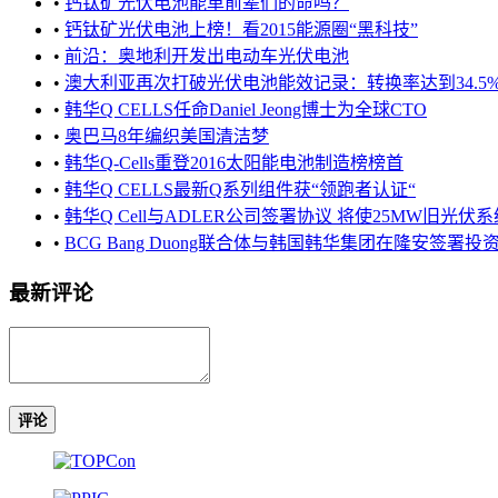
•
钙钛矿光伏电池能革前辈们的命吗？
•
钙钛矿光伏电池上榜！看2015能源圈“黑科技”
•
前沿：奥地利开发出电动车光伏电池
•
澳大利亚再次打破光伏电池能效记录：转换率达到34.5
•
韩华Q CELLS任命Daniel Jeong博士为全球CTO
•
奥巴马8年编织美国清洁梦
•
韩华Q-Cells重登2016太阳能电池制造榜榜首
•
韩华Q CELLS最新Q系列组件获“领跑者认证“
•
韩华Q Cell与ADLER公司签署协议 将使25MW旧光伏
•
BCG Bang Duong联合体与韩国韩华集团在隆安签署
最新评论
评论