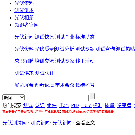
光伏资料
测试供求
光伏相册
领跑者官网
光伏新闻
|
测试快讯
测试企业
|
标准动态
光伏资料
|
光伏质量
|
测试分析
测试专题
|
测试咨询
|
测试热贴
求职招聘
|
培训交流
测试专家
|
线下活动
测试供求
测试认证
展览展会
|
创新论坛
学术会议
|
低碳科普
热门搜索
测试
认证
组件
电池
PID
TUV
标准
质量
逆变器
;
首届钙钛矿与叠层电池（华中）产业化论坛
首届光伏行业ESG价值落地与实践峰会
光伏测试网
›
测试新闻
›
光伏新闻
›
查看正文