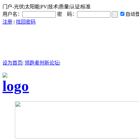
门户-光伏|太阳能|PV|技术|质量|认证|标准
用户名：
密 码：
自动
注册
|
找回密码
设为首页
|
领跑者创新论坛
|