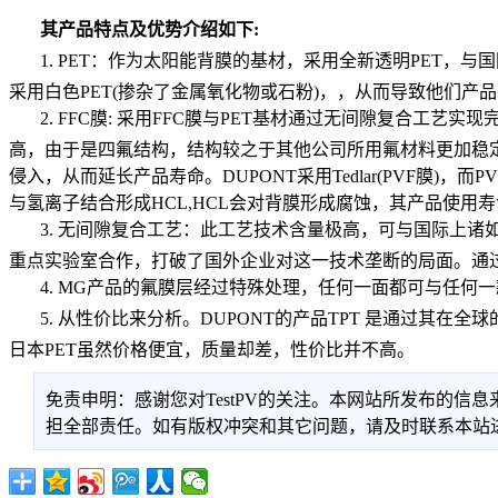
其产品特点及优势介绍如下:
1. PET：作为太阳能背膜的基材，采用全新透明PET，
采用白色PET(掺杂了金属氧化物或石粉)，，从而导致他们
2. FFC膜: 采用FFC膜与PET基材通过无间隙复合
高，由于是四氟结构，结构较之于其他公司所用氟材料更加稳
侵入，从而延长产品寿命。DUPONT采用Tedlar(PVF膜
与氢离子结合形成HCL,HCL会对背膜形成腐蚀，其产品使用
3. 无间隙复合工艺：此工艺技术含量极高，可与国际上诸
重点实验室合作，打破了国外企业对这一技术垄断的局面。通
4. MG产品的氟膜层经过特殊处理，任何一面都可与任何一款
5. 从性价比来分析。DUPONT的产品TPT 是通过其
日本PET虽然价格便宜，质量却差，性价比并不高。
免责申明：感谢您对TestPV的关注。本网站所发布的
担全部责任。如有版权冲突和其它问题，请及时联系本站进行处