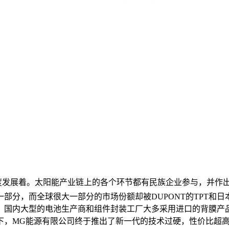
度发展着。太阳能产业链上的各个环节都有民族企业参与，并作
部分，而全球很大一部分的市场份额却被DUPONT的TPT和日
。国内大型的电池生产商和组件封装工厂大多采用进口的背膜产
下，MG能源有限公司终于推出了新一代的技术过硬，性价比超