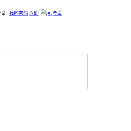
登录
找回密码
立即