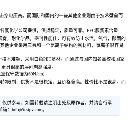
好，抗击穿电压高。而国际和国内的一些其他企业则由于技术壁垒而
际知名氟化学公司提供，供货稳定，质量可靠。FFC膜氟素含量
烟雾，耐化学品，密封性能佳，可有效防止水汽，氧气，酸雨的
已，国内其他企业采用三氟和一个氯离子结构的氟材料，氯离子很容易
一技术难题，采用白色PET基材。而通过与国内知名高校和国家
，更具很高的层间剥离强度。
守数据为60N/cm)
NT公司的限制，供货不是很稳定，且价格偏高。性价比不是很高。而
性，仅供参考。如需转载请注明出处及原作者，并请自行承
@testpv.com。