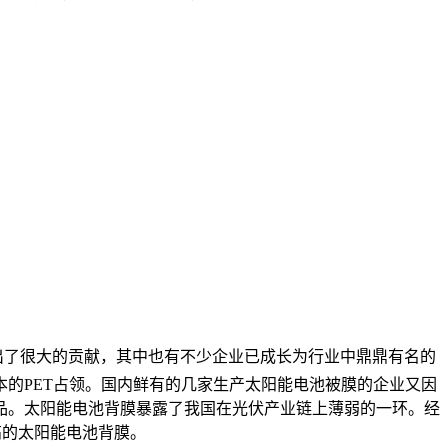
出了很大的贡献，其中也有不少企业已成长为行业中鼎鼎有名的
本的PET占领。国内鲜有的几家生产太阳能电池被膜的企业又因
品。太阳能电池背膜暴露了我国在光伏产业链上薄弱的一环。经
高的太阳能电池背膜。