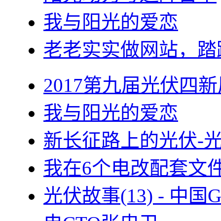
我与阳光的爱恋
老老实实做网站，踏
2017第九届光伏四新
我与阳光的爱恋
新长征路上的光伏-
我在6个电改配套文
光伏故事(13) - 