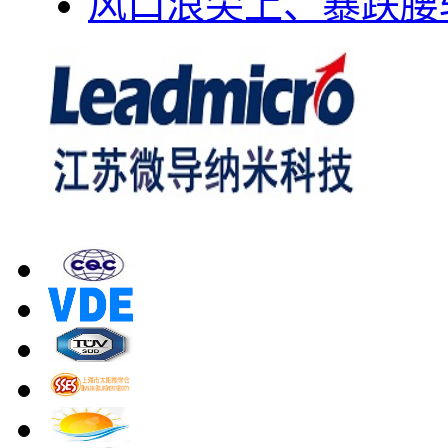
风口浪尖上、暴跌腰