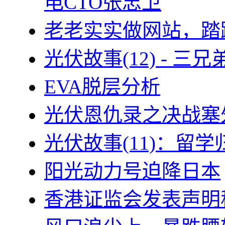
电CTO张忠卫
老老实实做网站，踏
光伏故事(12) - 
EVA脱层分析
光伏恩仇录之决战塞外
光伏故事(11)：留
阳光动力号迫降日本
香港证监会发表声明