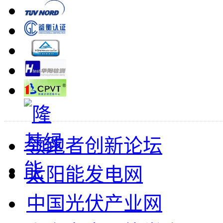
领跑者创新论坛
太阳能发电网
中国光伏产业网