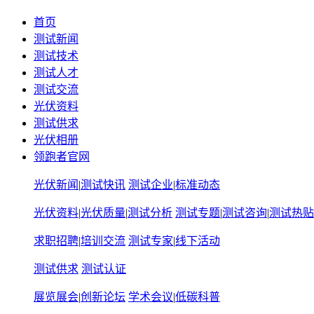
首页
测试新闻
测试技术
测试人才
测试交流
光伏资料
测试供求
光伏相册
领跑者官网
光伏新闻
|
测试快讯
测试企业
|
标准动态
光伏资料
|
光伏质量
|
测试分析
测试专题
|
测试咨询
|
测试热贴
求职招聘
|
培训交流
测试专家
|
线下活动
测试供求
测试认证
展览展会
|
创新论坛
学术会议
|
低碳科普