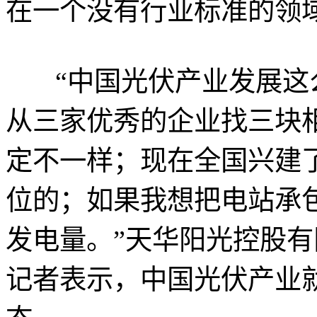
在一个没有行业标准的领
“中国光伏产业发展
从三家优秀的企业找三块
定不一样；现在全国兴建
位的；如果我想把电站承
发电量。”天华阳光控股有
记者表示，中国光伏产业就