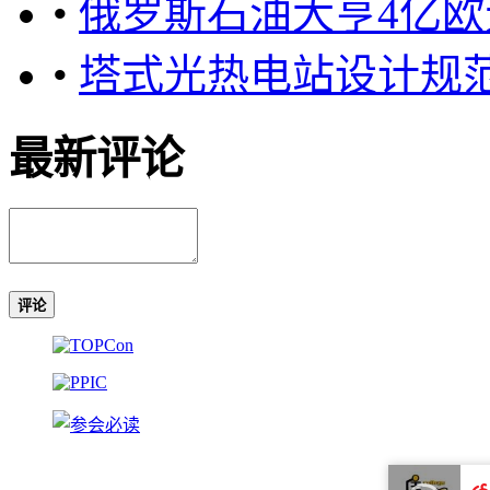
•
俄罗斯石油大亨4亿
•
塔式光热电站设计规
最新评论
评论