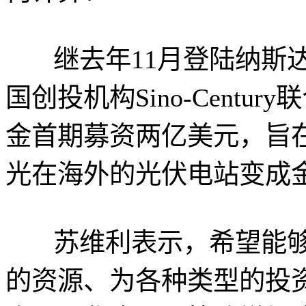
继去年11月登陆纳斯
国创投机构Sino-Cent
金首期募资两亿美元，旨
光在海外的光伏电站变成
苏维利表示，希望能
的资源、为各种类型的投