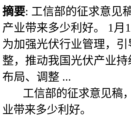
摘要
: 工信部的征求意
产业带来多少利好。 1月
为加强光伏行业管理，引
整，推动我国光伏产业持
布局、调整 ...
工信部的征求意见稿，
业带来多少利好。