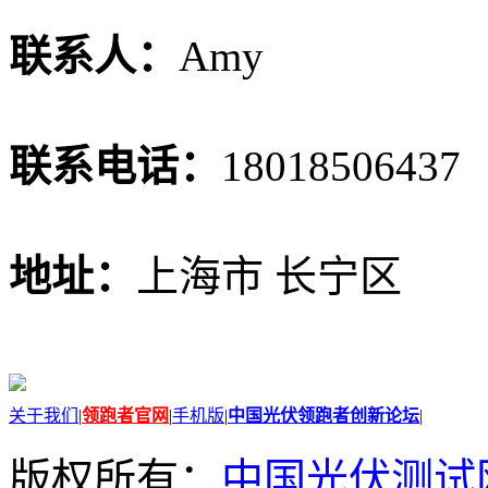
联系人：
Amy
联系电话：
18018506437
地址：
上海市 长宁区
关于我们
|
领跑者官网
|
手机版
|
中国光伏领跑者创新论坛
|
版权所有：
中国光伏测试