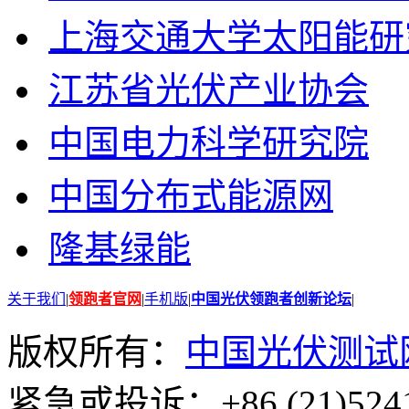
上海交通大学太阳能研
江苏省光伏产业协会
中国电力科学研究院
中国分布式能源网
隆基绿能
关于我们
|
领跑者官网
|
手机版
|
中国光伏领跑者创新论坛
|
版权所有：
中国光伏测试
紧急或投诉：+86 (21)5241