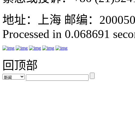
地址：上海 邮编：200050 GMT
Processed in 0.068691 secon
回顶部