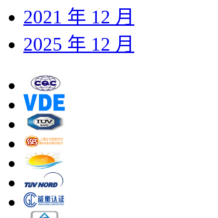
2021 年 12 月
2025 年 12 月