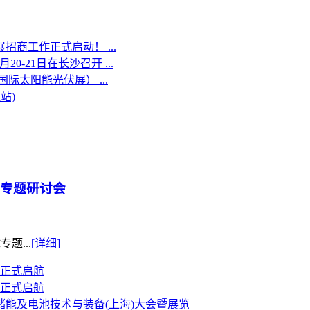
招商工作正式启动！ ...
0-21日在长沙召开 ...
际太阳能光伏展） ...
站)
试专题研讨会
题...
[详细]
桥正式启航
桥正式启航
&储能及电池技术与装备(上海)大会暨展览