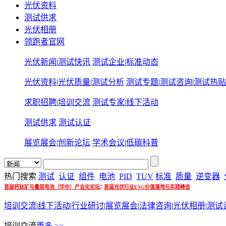
光伏资料
测试供求
光伏相册
领跑者官网
光伏新闻
|
测试快讯
测试企业
|
标准动态
光伏资料
|
光伏质量
|
测试分析
测试专题
|
测试咨询
|
测试热贴
求职招聘
|
培训交流
测试专家
|
线下活动
测试供求
测试认证
展览展会
|
创新论坛
学术会议
|
低碳科普
热门搜索
测试
认证
组件
电池
PID
TUV
标准
质量
逆变器
;
首届钙钛矿与叠层电池（华中）产业化论坛
首届光伏行业ESG价值落地与实践峰会
培训交流
|
线下活动
|
行业研讨
|
展览展会
|
法律咨询
|
光伏相册
|
测试
培训交流
更多 >>