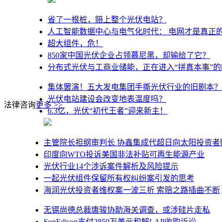
省了一根桩，赔上整个光伏电站？
人工智能数据中心与电气化时代： 电网才是真正
超大组件，危！
850家中国光伏企业占领慕尼黑，却输给了它？
分布式光伏与工商业储能，正在进入“拼真本事”的
集体罢演！五大发电集团手撕光伏行业的旧剧本？
光伏电站建设会改变地表温度吗？
法律咨询
更多 >>
6.3亿，光伏“初代王者”迎来新主！
主管院长担纲审判长 协鑫集成代超日向太阳投资者
印度向WTO投诉美国非法补贴可再生能源产业
光伏行业14个涉诉案件解析及风险提示
一起光伏组件保留所有权纠纷案引发的思考
海润光伏投资者维权案一波三折 索赔之路插曲不断
无锡尚德总裁唐骏协助海关调查，或涉硅片走私
SunEdison支付2850万美元和解LAP收购诉讼