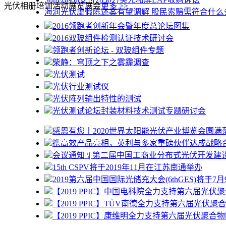
光伏相册
培训活动
展览展会
更多 >>
海润光伏虚假陈述案有望调解 股民索赔需符合什么
2016领跑者创新年会暨年度总论坛图集
2016双玻组件检测认证技术研讨会
领跑者创新论坛 - 双玻组件专题
柴静：穹顶之下之雾霾调查
光伏测试
光伏行业测试仪
光伏阵列输出特性的测试
光伏测试论坛封装材料技术测试专题研讨会
感恩有您丨2020世界太阳能光伏产业博览会圆满
携高效产品亮相，英利与多家重磅伙伴达成战略
会议通知 \| 第二届中国工商业分布式光伏开发建设暨
15th CSPV将于2019年11月在江苏南通举办
2019第六届中国国际光储充大会(6thGES)将于7月
【2019 PPIC】中国电科院全力支持第六届光伏聚
【2019 PPIC】TÜV南德全力支持第六届光伏
【2019 PPIC】康维明全力支持第六届光伏聚合