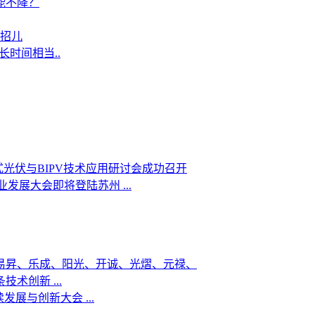
能不降？
新招儿
长时间相当..
布式光伏与BIPV技术应用研讨会成功召开
发展大会即将登陆苏州 ...
易昇、乐成、阳光、开诚、光熠、元禄、
术创新 ...
发展与创新大会 ...