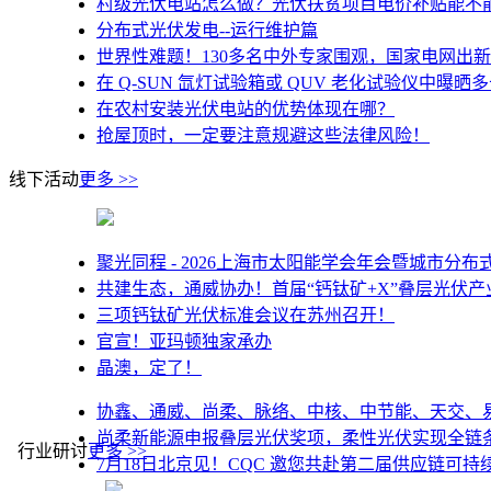
村级光伏电站怎么做？光伏扶贫项目电价补贴能不
分布式光伏发电--运行维护篇
世界性难题！130多名中外专家围观，国家电网出
在 Q-SUN 氙灯试验箱或 QUV 老化试验仪中曝晒多
在农村安装光伏电站的优势体现在哪？
抢屋顶时，一定要注意规避这些法律风险！
线下活动
更多 >>
聚光同程 - 2026上海市太阳能学会年会暨城市分
共建生态，通威协办！首届“钙钛矿+X”叠层光伏产业
三项钙钛矿光伏标准会议在苏州召开！
官宣！亚玛顿独家承办
晶澳，定了！
协鑫、通威、尚柔、脉络、中核、中节能、天交、
尚柔新能源申报叠层光伏奖项，柔性光伏实现全链条技
行业研讨
更多 >>
7月18日北京见！CQC 邀您共赴第二届供应链可持续