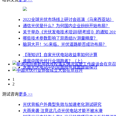
2022全球光伏市场线上研讨会巡演（马来西亚站）
通信光伏是什么？为何国内企业纷纷开始布局？
关于举办《光伏发电技术培训[研考班]》的通知 2019 0
哪些技术参数影响了异质结IV测量精度？
脑洞大开！5G来临，光伏道路能否成功布局？
【涨知识】自家光伏电站收益率如何计算
谁是中国光伏行业领跑者？（上）
水面光伏电站中的双面组件背面增益探讨
1
2
测试咨询
更多 >>
光伏背板户外典型失效与加速老化测试研究
大雨来袭 注意这几点光伏电站才能不被水淹