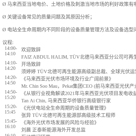
Ø 马来西亚当地电价、土地价格及刺激当地市场的利好政策有
Ø 关键设备常见的质量问题及其原因分析；
Ø 电站全生命周期内不同阶段的设备质量管理方法及设备选型
议程:
14:00-
欢迎致辞
14:10
FAIZ ABDUL HALIM, TÜV北德马来西亚分公司
14:10-
开场致辞
14:20
须婷婷 TÜV北德可再生能源高级副总裁、全球光伏
14:20-
《马来西亚光伏市场环境及行业广阔前景》
14:50
Mr. Chin Soo Mau，Pekat集团CEO (前马来西亚光
14:50-
《从银行业视角解读2021年马来西亚光伏项目发电收
15:20
Tan Ai Chin, 马来西亚华侨银行高级银行家
15:20-
《光伏电站全生命周期的设备质量管理》
15:45
张异 TÜV北德可再生能源部高级技术工程师
15:45-
《海外光伏市场发展的风险与经验》
16:10
刘晨 正泰新能源海外开发总监
16:10-