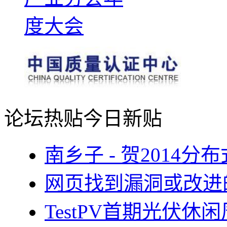
论坛热贴
今日新贴
南乡子 - 贺2014
网页找到漏洞或改进
TestPV首期光伏