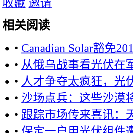
收藏
邀请
相关阅读
•
Canadian Solar豁免2
•
从俄乌战事看光伏在
•
人才争夺太疯狂，光
•
沙场点兵：这些沙漠
•
跟踪市场传来喜讯：
•
保定一户用光伏组件遭