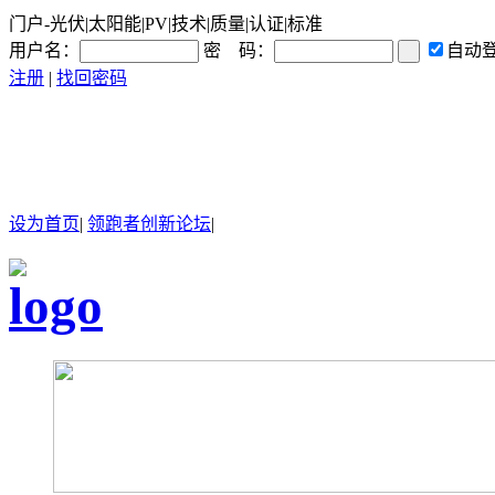
门户-光伏|太阳能|PV|技术|质量|认证|标准
用户名：
密 码：
自动
注册
|
找回密码
设为首页
|
领跑者创新论坛
|