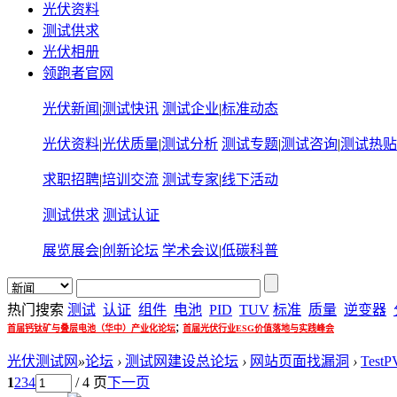
光伏资料
测试供求
光伏相册
领跑者官网
光伏新闻
|
测试快讯
测试企业
|
标准动态
光伏资料
|
光伏质量
|
测试分析
测试专题
|
测试咨询
|
测试热贴
求职招聘
|
培训交流
测试专家
|
线下活动
测试供求
测试认证
展览展会
|
创新论坛
学术会议
|
低碳科普
热门搜索
测试
认证
组件
电池
PID
TUV
标准
质量
逆变器
;
首届钙钛矿与叠层电池（华中）产业化论坛
首届光伏行业ESG价值落地与实践峰会
光伏测试网
»
论坛
›
测试网建设总论坛
›
网站页面找漏洞
›
Tes
1
2
3
4
/ 4 页
下一页