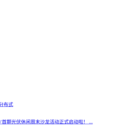
分布式
tPV首期光伏休闲周末沙龙活动正式启动啦！ ...