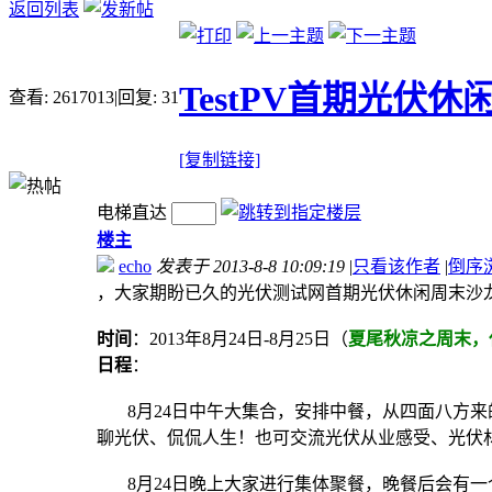
返回列表
TestPV首期光伏
查看:
2617013
|
回复:
31
[复制链接]
电梯直达
楼主
echo
发表于 2013-8-8 10:09:19
|
只看该作者
|
倒序
，大家期盼已久的光伏测试网首期光伏休闲周末沙龙
时间
：2013年8月24日-8月25日（
夏尾秋凉之周末，
日程
：
8月24日中午大集合，安排中餐，从四面八方来
聊光伏、侃侃人生！也可交流光伏从业感受、光伏
8月24日晚上大家进行集体聚餐，晚餐后会有一