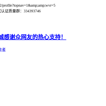
ofile?topnav=1&amp;amp;wvr=5
证质量群：334393746
诚感谢众网友的热心支持！
作者