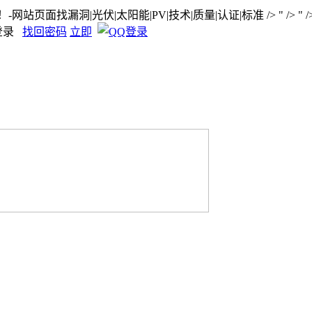
网站页面找漏洞|光伏|太阳能|PV|技术|质量|认证|标准
/>
" />
" /
登录
找回密码
立即