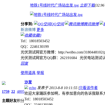
地铁1号线时代广场站出发.jpg
立即下载
(32.9
分享到:
QQ空间
腾讯微博
新浪微博
更多
收藏
0
Tel：18018503452
QQ：2246130199
光伏测试网官方微博：http://weibo.com/3180448102/prof
光伏测试网官方QQ群：262191684 光伏电站测试认证
回复
使用道具
举报
沙发
echo
发表于 2013-8-8 10:11:55
|
只看该作者
1759
22
4895
欢迎大家踊跃参加啊，有参加意向的告诉我联系
Tel：18018503452
主题
好友
积分
QQ：2246130199