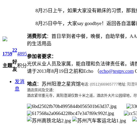
8月25日上午，如果大家没有赖床的习惯，那我
8月25日中午，大家say goodbye！返回各自温
消费形式
：首日早到者中餐，晚餐，自助早餐，AA
的生活用品
22
1759
4895
参加者要求：
好
光伏从业人员及家属，能自理和负法律责任者。请
主题
积分
友
请于2013年8月19日之前和Echo （
echo@testpv.com
发消
地点
：苏州阳澄之星宾馆
电话:
(0512)66965777
地址:
阳澄环
息
酒店房间及交通：
酒店紧邻重元寺，离阳澄湖仅数十米之遥，酒店外大片公园绿地，尽