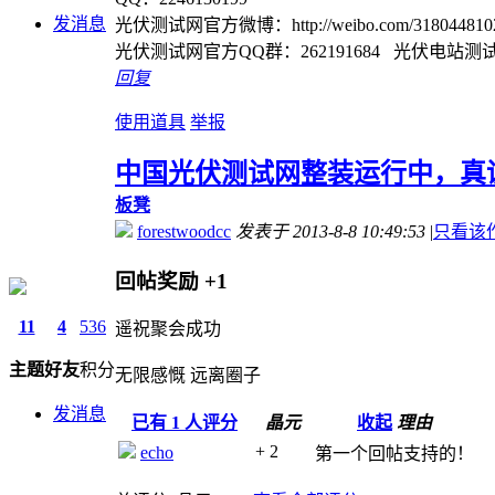
发消息
光伏测试网官方微博：http://weibo.com/3180448102/pr
光伏测试网官方QQ群：262191684 光伏电站测试认
回复
使用道具
举报
中国光伏测试网整装运行中，真
板凳
forestwoodcc
发表于 2013-8-8 10:49:53
|
只看该
回帖奖励
+1
11
4
536
遥祝聚会成功
主题
好友
积分
无限感慨 远离圈子
发消息
已有
1
人评分
晶元
收起
理由
+ 2
echo
第一个回帖支持的！