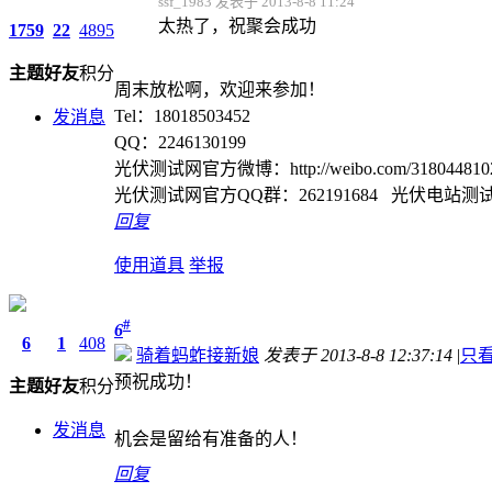
ssf_1983 发表于 2013-8-8 11:24
太热了，祝聚会成功
1759
22
4895
主题
好友
积分
周末放松啊，欢迎来参加！
Tel：18018503452
发消息
QQ：2246130199
光伏测试网官方微博：http://weibo.com/3180448102/pr
光伏测试网官方QQ群：262191684 光伏电站测试认
回复
使用道具
举报
#
6
6
1
408
骑着蚂蚱接新娘
发表于 2013-8-8 12:37:14
|
只
预祝成功！
主题
好友
积分
发消息
机会是留给有准备的人！
回复