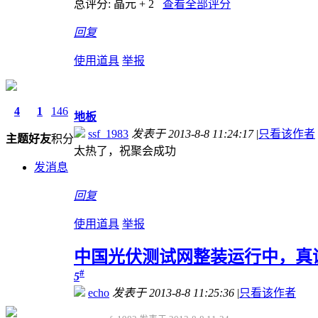
总评分:
晶元 + 2
查看全部评分
回复
使用道具
举报
4
1
146
地板
ssf_1983
发表于 2013-8-8 11:24:17
|
只看该作者
主题
好友
积分
太热了，祝聚会成功
发消息
回复
使用道具
举报
中国光伏测试网整装运行中，真
#
5
echo
发表于 2013-8-8 11:25:36
|
只看该作者