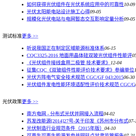
如何获得光伏组件在光伏系统应用中的可靠性
10-09
光伏太阳能电站设计施工心得
09-05
规模化光伏电站与电网暂态交互影响定量分析
09-05
测试标准
更多 >>
听说我国正在制定区域能源标准体系
06-15
CQC3325-2016 地面用晶体硅双玻光伏组件性能评
0
《光伏组件接线盒用二极管 技术要求》
12-04
征集CQC《双玻组件性能评价技术要求》参编单位
光伏方阵电气安全技术规范 CGC/GF 043:2015
06-30
光伏组件发电性能环境适配性评价技术规范 CGC/G
光伏政策
更多 >>
南方电网 - 分布式光伏并网接入流程
04-02
苏发改能源[2014]27号-关于印发《苏州市分布式
07-
光伏制造行业规范条件（2015年版）
04-10
可再生可再生能源发电并网驻点甘肃监管报告
07-21