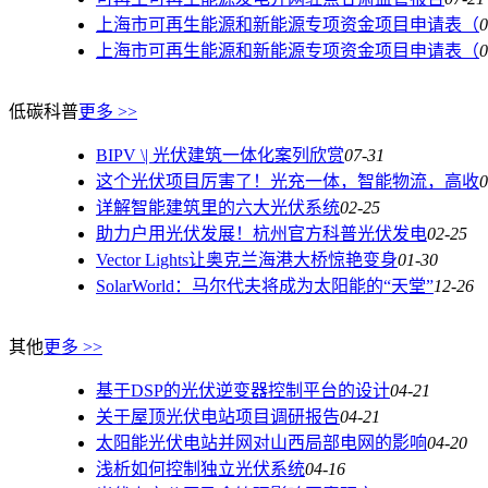
上海市可再生能源和新能源专项资金项目申请表（
0
上海市可再生能源和新能源专项资金项目申请表（
0
低碳科普
更多 >>
BIPV \| 光伏建筑一体化案列欣赏
07-31
这个光伏项目厉害了！光充一体，智能物流，高收
0
详解智能建筑里的六大光伏系统
02-25
助力户用光伏发展！杭州官方科普光伏发电
02-25
Vector Lights让奥克兰海港大桥惊艳变身
01-30
SolarWorld：马尔代夫将成为太阳能的“天堂”
12-26
其他
更多 >>
基于DSP的光伏逆变器控制平台的设计
04-21
关于屋顶光伏电站项目调研报告
04-21
太阳能光伏电站并网对山西局部电网的影响
04-20
浅析如何控制独立光伏系统
04-16