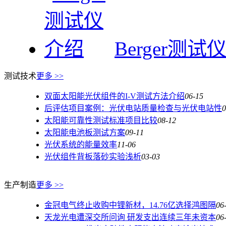
Berger测试
测试技术
更多 >>
双面太阳能光伏组件的I-V测试方法介绍
06-15
后评估项目案例：光伏电站质量检查与光伏电站性
0
太阳能可靠性测试标准项目比较
08-12
太阳能电池板测试方案
09-11
光伏系统的能量效率
11-06
光伏组件背板落砂实验浅析
03-03
生产制造
更多 >>
金冠电气终止收购中锂新材，14.76亿选择鸿图隔
06
天龙光电遭深交所问询 研发支出连续三年未资本
06