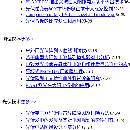
PLANT PV 推出突破性太阳能电池功率输出技术
06
光伏逆变器80%市场份额由前十大玩家控制
12-13
Comparison of key PV backsheet and module pr
08-09
光伏背板的比较测试和应用
08-09
测试仪器
更多 >>
户外用光伏阵列IV曲线测试仪
07-18
若干典型太阳能电池阵列模拟器对比分析
07-10
电致发光成像在晶体硅电池和组件质量监测中的应
0
平板式PECVD专用镀膜挂件
04-01
光伏阵列ⅠⅤ特性曲线测试设备研究
03-27
HAST测试在太阳能行业的应用
03-14
光伏技术
更多 >>
光伏变压器异常响声故障原因及排除方法
12-29
光伏发电的发展及其对电网规划的影响研究
11-14
光伏电站防风设计方案分析
11-13