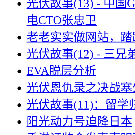
光伏故事(13) - 
电CTO张忠卫
老老实实做网站，踏
光伏故事(12) - 
EVA脱层分析
光伏恩仇录之决战塞外
光伏故事(11)：留
阳光动力号迫降日本