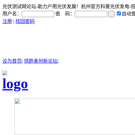
光伏测试网论坛-助力户用光伏发展！杭州官方科普光伏发电-低碳常识
用户名：
密 码：
自动
注册
|
找回密码
设为首页
|
领跑者创新论坛
|