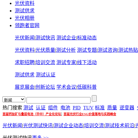
光伏资料
测试供求
光伏相册
领跑者官网
光伏新闻
|
测试快讯
测试企业
|
标准动态
光伏资料
|
光伏质量
|
测试分析
测试专题
|
测试咨询
|
测试热贴
求职招聘
|
培训交流
测试专家
|
线下活动
测试供求
测试认证
展览展会
|
创新论坛
学术会议
|
低碳科普
热门搜索
测试
认证
组件
电池
PID
TUV
标准
质量
逆变器
;
首届钙钛矿与叠层电池（华中）产业化论坛
首届光伏行业ESG价值落地与实践峰会
光伏新闻
|
光伏测试快讯
|
测试企业动态
|
培训交流
|
测试技术前沿
|
光伏测试快讯
更多 >>