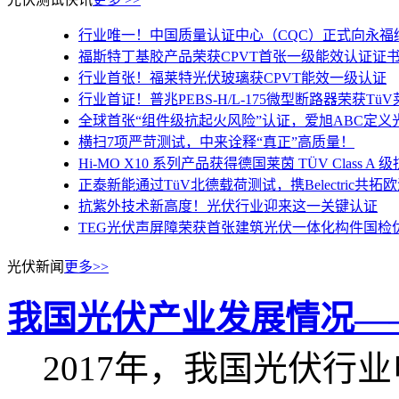
行业唯一！中国质量认证中心（CQC）正式向永福绿
福斯特丁基胶产品荣获CPVT首张一级能效认证证
行业首张！福莱特光伏玻璃获CPVT能效一级认证
行业首证！普兆PEBS-H/L-175微型断路器荣获Tü
全球首张“组件级抗起火风险”认证，爱旭ABC定义光伏
横扫7项严苛测试，中来诠释“真正”高质量！
Hi-MO X10 系列产品获得德国莱茵 TÜV Class A
正泰新能通过TüV北德载荷测试，携Belectric共拓
抗紫外技术新高度！光伏行业迎来这一关键认证
TEG光伏声屏障荣获首张建筑光伏一体化构件国检优选产品认证
光伏新闻
更多>>
我国光伏产业发展情况——2
2017年，我国光伏行