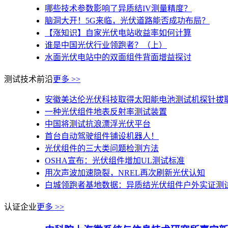
哪些技术参数影响了异质结IV测量精度？
脑洞大开！5G来临，光伏道路能否成功布局？
【涨知识】自家光伏电站收益率如何计算
谁是中国光伏行业领跑者？（上）
水面光伏电站中的双面组件背面增益探讨
测试技术前沿
更多 >>
安徽美达伦光伏科技取得太阳能电池测试机探针拔取治
一种光伏组件地表反射率测试装置
中国将测试抗浪漂浮光伏平台
首台自动驾驶组件铺设机器人！
光伏组件的三大类问题检测方法
OSHA宣布：光伏组件增加UL测试标准
用次声波加速隐裂，NREL再次刷新光伏认知
白城领跑者基地数据：异质结光伏组件户外实证测
认证企业
更多 >>