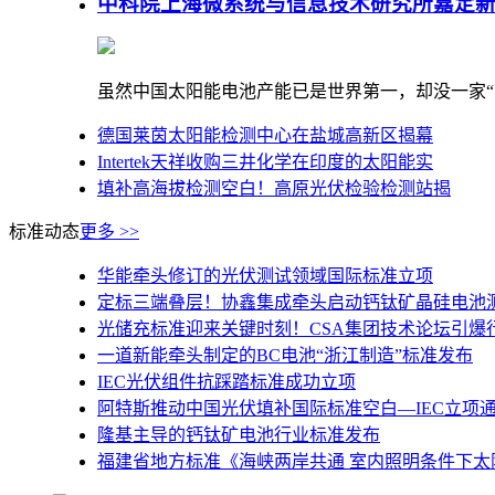
中科院上海微系统与信息技术研究所嘉定
虽然中国太阳能电池产能已是世界第一，却没一家“国
德国莱茵太阳能检测中心在盐城高新区揭幕
Intertek天祥收购三井化学在印度的太阳能实
填补高海拔检测空白！高原光伏检验检测站揭
巴基斯坦与韩国将在伊斯兰堡共建太阳能光伏
标准动态
更多 >>
巴西：六家实验室获得组件测试认可
全球首座HPBC 2.0分布式实证电站正式揭牌
华能牵头修订的光伏测试领域国际标准立项
CCIC-CSA集团昆山新能源测试与认证中心新址
定标三端叠层！协鑫集成牵头启动钙钛矿晶硅电池
大厂获颁TÜV北德目击实证基地认可证书
光储充标准迎来关键时刻！CSA集团技术论坛引爆
CPTC光伏检测服务再升级！顺利通过IECEE评
一道新能牵头制定的BC电池“浙江制造”标准发布
IEC光伏组件抗踩踏标准成功立项
阿特斯推动中国光伏填补国际标准空白—IEC立项
隆基主导的钙钛矿电池行业标准发布
福建省地方标准《海峡两岸共通 室内照明条件下太