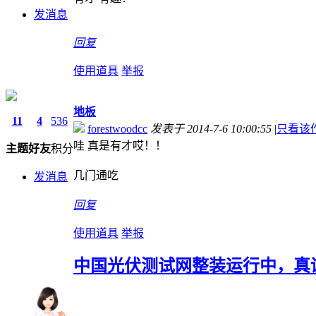
发消息
回复
使用道具
举报
地板
11
4
536
forestwoodcc
发表于 2014-7-6 10:00:55
|
只看该
哇 真是有才哎！！
主题
好友
积分
几门通吃
发消息
回复
使用道具
举报
中国光伏测试网整装运行中，真