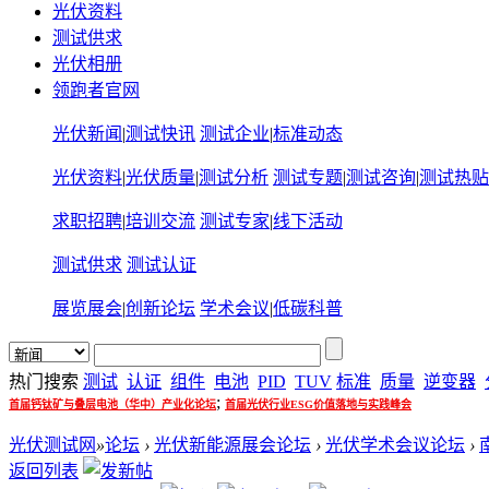
光伏资料
测试供求
光伏相册
领跑者官网
光伏新闻
|
测试快讯
测试企业
|
标准动态
光伏资料
|
光伏质量
|
测试分析
测试专题
|
测试咨询
|
测试热贴
求职招聘
|
培训交流
测试专家
|
线下活动
测试供求
测试认证
展览展会
|
创新论坛
学术会议
|
低碳科普
热门搜索
测试
认证
组件
电池
PID
TUV
标准
质量
逆变器
;
首届钙钛矿与叠层电池（华中）产业化论坛
首届光伏行业ESG价值落地与实践峰会
光伏测试网
»
论坛
›
光伏新能源展会论坛
›
光伏学术会议论坛
›
返回列表