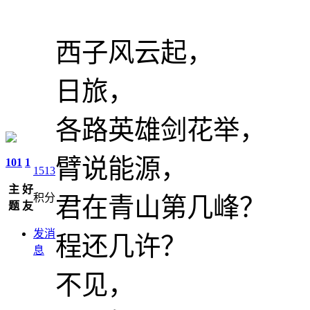
西子风云
日旅，
各路英雄剑
臂说能源，
101
1
1513
主
好
积分
君在青山第
题
友
发消
程还几许？
息
不见，