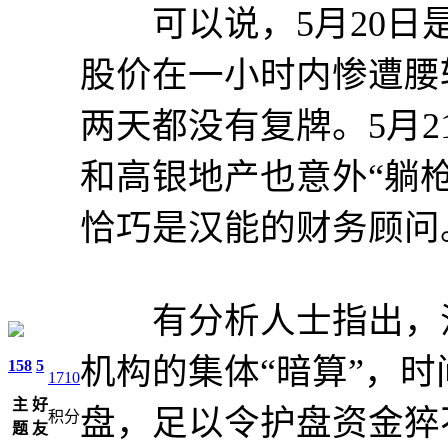
可以说，5月20日是
股价在一小时内惨遭腰
两天都没有复牌。5月
和高银地产也意外“躺
恰巧是汉能的财务顾问
有分析人士指出，汉
机构的集体“暗算”，
158
5
1710
主
好
盘，足以令护盘资金猝
积分
题
友