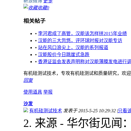
新浪微博
更多
收藏
0
相关帖子
•
李河君成了高管，汉能该怎样拼2015年业绩
•
汉能的三大忽悠，评环球时报对汉能专访
•
站在风口浪尖上，汉能的系列报道
•
汉能股价今日跳崖式急跌
•
香港证监会发表声明称对汉能薄膜发电进行
有机硅测试技术，专攻有机硅测试和质量研究，欢迎加入
回复
使用道具
举报
沙发
有机硅测试技术
发表于 2015-5-25 10:29:32
|
只看
2. 来源 - 华尔街