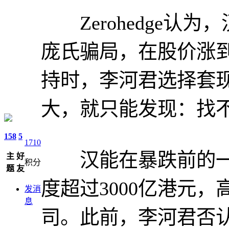
Zerohedge认
庞氏骗局，在股价涨
持时，李河君选择套
大，就只能发现：找
158
5
1710
汉能在暴跌前的一年
主
好
积分
题
友
度超过3000亿港元
发消
息
司。此前，李河君否