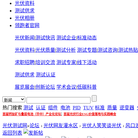
光伏资料
测试供求
光伏相册
领跑者官网
光伏新闻
|
测试快讯
测试企业
|
标准动态
光伏资料
|
光伏质量
|
测试分析
测试专题
|
测试咨询
|
测试热贴
求职招聘
|
培训交流
测试专家
|
线下活动
测试供求
测试认证
展览展会
|
创新论坛
学术会议
|
低碳科普
热门搜索
测试
认证
组件
电池
PID
TUV
标准
质量
逆变器
;
首届钙钛矿与叠层电池（华中）产业化论坛
首届光伏行业ESG价值落地与实践峰会
光伏测试网
»
论坛
›
光伏网友灌水区
›
光伏人笑笑谈光伏
›
风口
返回列表