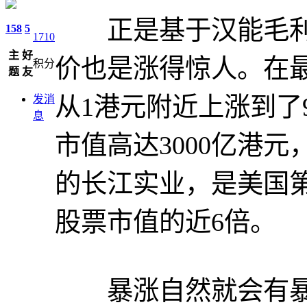
正是基于汉能毛利
158
5
1710
主
好
价也是涨得惊人。在
积分
题
友
从1港元附近上涨到了
发消
息
市值高达3000亿港
的长江实业，是美国第
股票市值的近6倍。
暴涨自然就会有暴