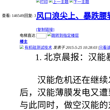
风口浪尖上、暴跌腰
查看:
146549
|
回复:
3
[复制链接]
电梯直达
楼主
有机硅测试技术
发表于 2015-5-25 10:28:03
|
只看
1. 北京晨报：汉能
汉能危机还在继续发酵
后，汉能薄膜发电又遭
与此同时，做空汉能的