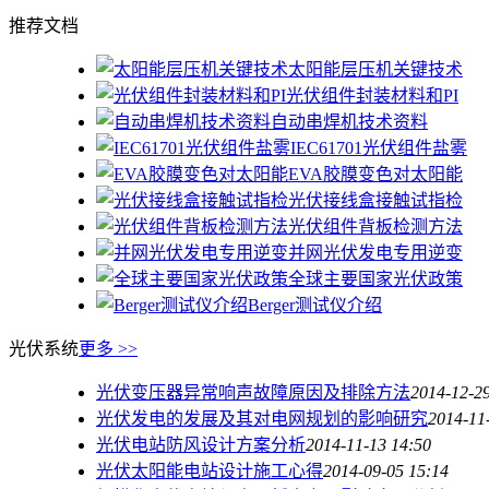
推荐文档
太阳能层压机关键技术
光伏组件封装材料和PI
自动串焊机技术资料
IEC61701光伏组件盐雾
EVA胶膜变色对太阳能
光伏接线盒接触试指检
光伏组件背板检测方法
并网光伏发电专用逆变
全球主要国家光伏政策
Berger测试仪介绍
光伏系统
更多 >>
光伏变压器异常响声故障原因及排除方法
2014-12-29
光伏发电的发展及其对电网规划的影响研究
2014-11
光伏电站防风设计方案分析
2014-11-13 14:50
光伏太阳能电站设计施工心得
2014-09-05 15:14