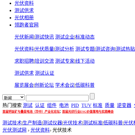
光伏资料
测试供求
光伏相册
领跑者官网
光伏新闻
|
测试快讯
测试企业
|
标准动态
光伏资料
|
光伏质量
|
测试分析
测试专题
|
测试咨询
|
测试热贴
求职招聘
|
培训交流
测试专家
|
线下活动
测试供求
测试认证
展览展会
|
创新论坛
学术会议
|
低碳科普
热门搜索
测试
认证
组件
电池
PID
TUV
标准
质量
逆变器
;
首届钙钛矿与叠层电池（华中）产业化论坛
首届光伏行业ESG价值落地与实践峰会
测试技术
|
生产制造
|
测试仪器
|
光伏技术
|
测试标准
|
低碳科普
|
光伏
光伏测试网
›
光伏资料
›
光伏技术