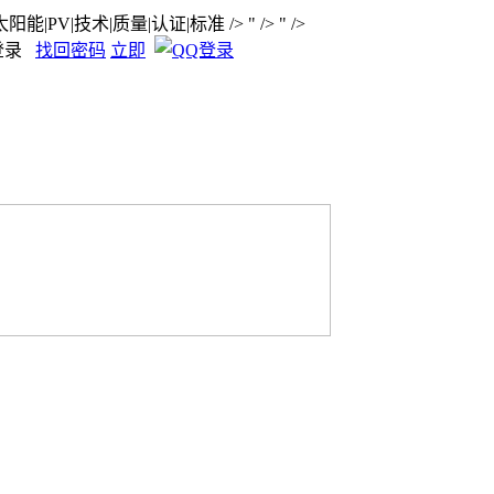
能|PV|技术|质量|认证|标准
/>
" />
" />
登录
找回密码
立即