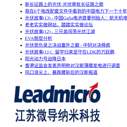
新长征路上的光伏-光伏审批长征路之歌
我在6个电改配套文件中看到的中国电力下一个十年
光伏故事(13) - 中国GaSa电池首要创始人：航天机
老老实实做网站，踏踏实实做论坛
光伏故事(12) - 三兄弟闯荡光伏江湖
EVA脱层分析
光伏恩仇录之决战塞外之巅 - 中轲对决舜疯
光伏故事(11)：留学归来坚守在LDK的万跃鹏
阳光动力号迫降日本
香港证监会发表声明称对汉能薄膜发电进行调查
风口浪尖上、暴跌腰斩后的汉能报道