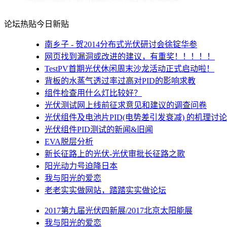
论坛热贴
今日新贴
南乡子 - 贺2014分布式光伏研讨会徐锭华参
网页找到漏洞或改进的建议，有重奖！！！！！
TestPV首期光伏休闲周末沙龙活动正式启动啦！
背板的水蒸气透过率过高对PID的影响求教
组件检查用什么灯比较好？
光伏测试网上线前征求意见和建议的调查问卷
光伏组件及电池片PID(电势差引发衰减) 的机理讨论
光伏组件PID测试的新闻&旧闻
EVA脱层分析
新长征路上的光伏-光伏审批长征路之歌
阳光动力号迫降日本
我与阳光的爱恋
老老实实做网站，踏踏实实做论坛
2017第九届光伏四新展/2017北京太阳能展
我与阳光的爱恋