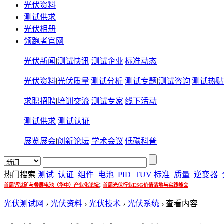
光伏资料
测试供求
光伏相册
领跑者官网
光伏新闻
|
测试快讯
测试企业
|
标准动态
光伏资料
|
光伏质量
|
测试分析
测试专题
|
测试咨询
|
测试热贴
求职招聘
|
培训交流
测试专家
|
线下活动
测试供求
测试认证
展览展会
|
创新论坛
学术会议
|
低碳科普
热门搜索
测试
认证
组件
电池
PID
TUV
标准
质量
逆变器
;
首届钙钛矿与叠层电池（华中）产业化论坛
首届光伏行业ESG价值落地与实践峰会
光伏测试网
›
光伏资料
›
光伏技术
›
光伏系统
›
查看内容