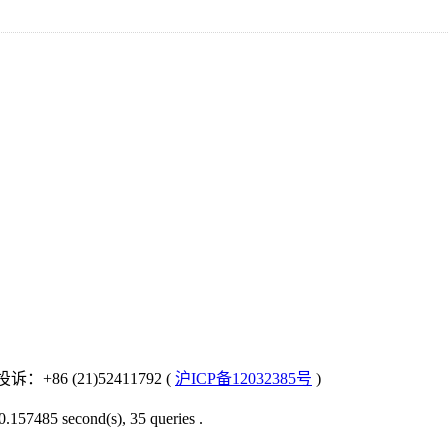
：+86 (21)52411792 (
沪ICP备12032385号
)
0.157485 second(s), 35 queries .