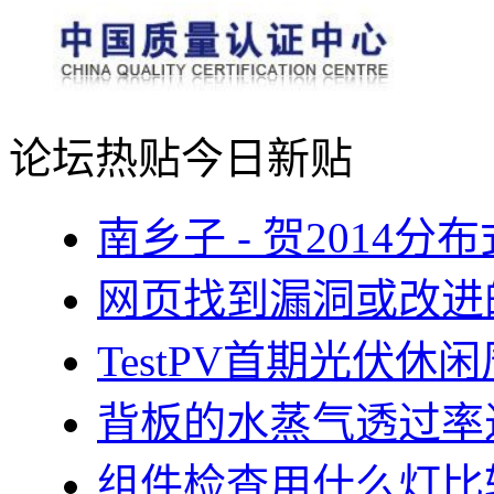
论坛热贴
今日新贴
南乡子 - 贺2014
网页找到漏洞或改进
TestPV首期光伏
背板的水蒸气透过率
组件检查用什么灯比