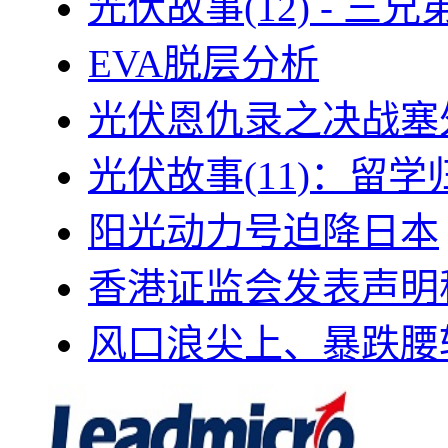
光伏故事(12) - 
EVA脱层分析
光伏恩仇录之决战塞外
光伏故事(11)：留
阳光动力号迫降日本
香港证监会发表声明
风口浪尖上、暴跌腰