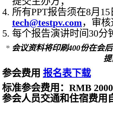
提交主办方；
所有
PPT
报告须在
8
月
15
tech@testpv.com
，审核
每个报告演讲时间
30
分
*
会议资料将印刷
400
份在会后
提
参会费用
报名表下载
标准参会费用：
RMB 2000
参会人员交通和住宿费用