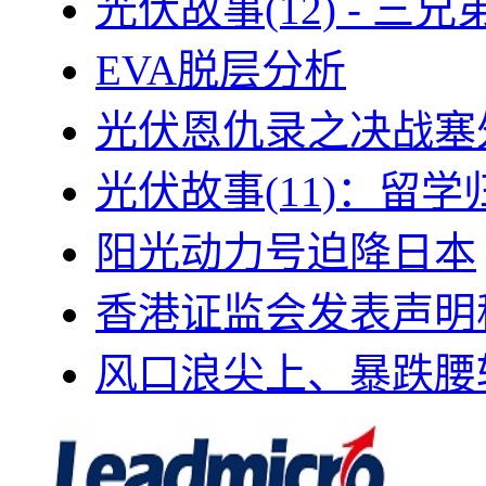
光伏故事(12) - 
EVA脱层分析
光伏恩仇录之决战塞外
光伏故事(11)：留
阳光动力号迫降日本
香港证监会发表声明
风口浪尖上、暴跌腰