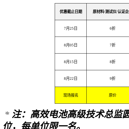
优惠截止日期
原材料
/
测试仪
/
认证企
7
月
25
日
6
折
8
月
05
日
7
折
8
月
15
日
8
折
8
月
22
日
9
折
现场报名
原价
*
注：高效电池高级技术总监
位，每单位限一名。