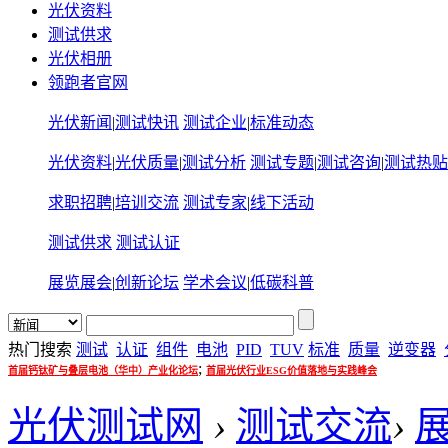
光伏资料
测试供求
光伏相册
领跑者官网
光伏新闻
|
测试快讯
测试企业
|
标准动态
光伏资料
|
光伏质量
|
测试分析
测试专题
|
测试咨询
|
测试热贴
求职招聘
|
培训交流
测试专家
|
线下活动
测试供求
测试认证
展览展会
|
创新论坛
学术会议
|
低碳科普
热门搜索
测试
认证
组件
电池
PID
TUV
标准
质量
逆变器
;
首届钙钛矿与叠层电池（华中）产业化论坛
首届光伏行业ESG价值落地与实践峰会
光伏测试网
›
测试交流
›