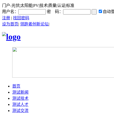
门户-光伏|太阳能|PV|技术|质量|认证|标准
用户名：
密 码：
自动
注册
|
找回密码
设为首页
|
领跑者创新论坛
|
首页
测试新闻
测试技术
测试人才
测试交流