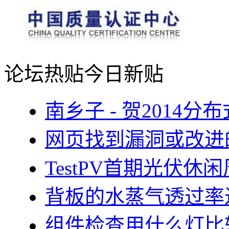
论坛热贴
今日新贴
南乡子 - 贺2014
网页找到漏洞或改进
TestPV首期光伏
背板的水蒸气透过率
组件检查用什么灯比