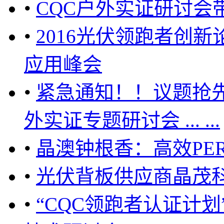
•
CQC户外实证研讨会
•
2016光伏领跑者创
应用峰会
•
紧急通知！！议题抢先
外实证专题研讨会 ... ...
•
晶澳钟根香：高效PE
•
光伏背板供应商晶茂
•
“CQC领跑者认证计