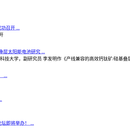
开 ...
开
层太阳能电池研究 ...
科技大学，副研究员 李发明作《产线兼容的高效钙钛矿/硅基叠
..
.
坛即将举办！ ...