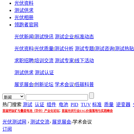
光伏资料
测试供求
光伏相册
领跑者官网
光伏新闻
|
测试快讯
测试企业
|
标准动态
光伏资料
|
光伏质量
|
测试分析
测试专题
|
测试咨询
|
测试热贴
求职招聘
|
培训交流
测试专家
|
线下活动
测试供求
测试认证
展览展会
|
创新论坛
学术会议
|
低碳科普
热门搜索
测试
认证
组件
电池
PID
TUV
标准
质量
逆变器
;
首届钙钛矿与叠层电池（华中）产业化论坛
首届光伏行业ESG价值落地与实践峰会
光伏测试网
›
测试交流
›
展览展会
›
学术会议
订阅