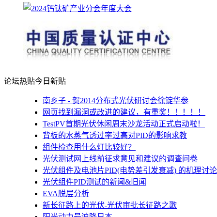
论坛热贴
今日新贴
南乡子 - 贺2014分布式光伏研讨会徐锭华参
网页找到漏洞或改进的建议，有重奖！！！！！
TestPV首期光伏休闲周末沙龙活动正式启动啦！
背板的水蒸气透过率过高对PID的影响求教
组件检查用什么灯比较好？
光伏测试网上线前征求意见和建议的调查问卷
光伏组件及电池片PID(电势差引发衰减) 的机理讨论
光伏组件PID测试的新闻&旧闻
EVA脱层分析
新长征路上的光伏-光伏审批长征路之歌
阳光动力号迫降日本