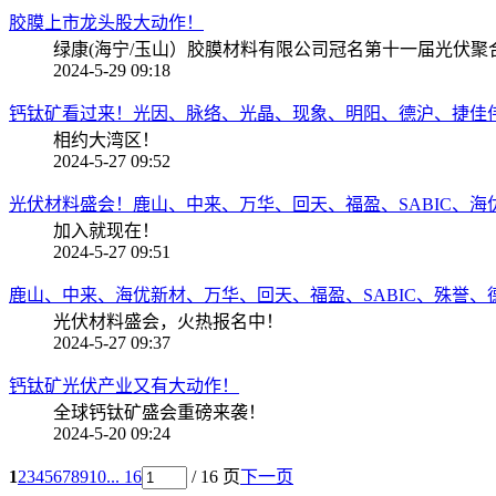
胶膜上市龙头股大动作！
绿康(海宁/玉山）胶膜材料有限公司冠名第十一届光伏聚
2024-5-29 09:18
钙钛矿看过来！光因、脉络、光晶、现象、明阳、德沪、捷佳伟创
相约大湾区！
2024-5-27 09:52
光伏材料盛会！鹿山、中来、万华、回天、福盈、SABIC、海优
加入就现在！
2024-5-27 09:51
鹿山、中来、海优新材、万华、回天、福盈、SABIC、殊誉、德
光伏材料盛会，火热报名中！
2024-5-27 09:37
钙钛矿光伏产业又有大动作！
全球钙钛矿盛会重磅来袭！
2024-5-20 09:24
1
2
3
4
5
6
7
8
9
10
... 16
/ 16 页
下一页