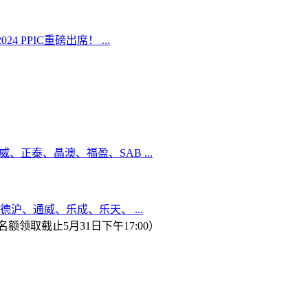
PPIC重磅出席！ ...
、正泰、晶澳、福盈、SAB ...
沪、通威、乐成、乐天、 ...
领取截止5月31日下午17:00）