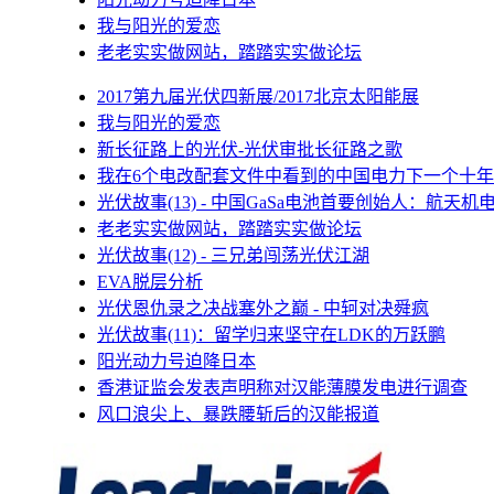
我与阳光的爱恋
老老实实做网站，踏踏实实做论坛
2017第九届光伏四新展/2017北京太阳能展
我与阳光的爱恋
新长征路上的光伏-光伏审批长征路之歌
我在6个电改配套文件中看到的中国电力下一个十年
光伏故事(13) - 中国GaSa电池首要创始人：航天机
老老实实做网站，踏踏实实做论坛
光伏故事(12) - 三兄弟闯荡光伏江湖
EVA脱层分析
光伏恩仇录之决战塞外之巅 - 中轲对决舜疯
光伏故事(11)：留学归来坚守在LDK的万跃鹏
阳光动力号迫降日本
香港证监会发表声明称对汉能薄膜发电进行调查
风口浪尖上、暴跌腰斩后的汉能报道