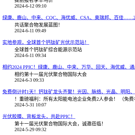
提前报名享早鸟价
2024-6-12 09:10
绿康、鹿山、中来、CQC、海优威、CSA、奥瑞邦、百佳……2024 
共话聚合物发展蓝图！
2024-6-11 09:49
实地参观，全球首个钙钛矿光伏示范站！
全球首个钙钛矿综合能源示范站
2024-6-11 09:34
相约2024 PPIC！绿康、鹿山、中来、万华、回天、海优威、通威
相约第十一届光伏聚合物国际大会
2024-6-3 09:33
免费倒计时1天！钙钛矿龙头齐聚！光因、脉络、光晶、明阳、德
！重磅福利：所有太阳能电池企业免费2人参会！ （免费名额
2024-5-31 10:07
光伏胶膜、背板龙头，共赴PPIC！
第十一届光伏聚合物国际大会，诚邀莅临！
2024-5-29 09:32