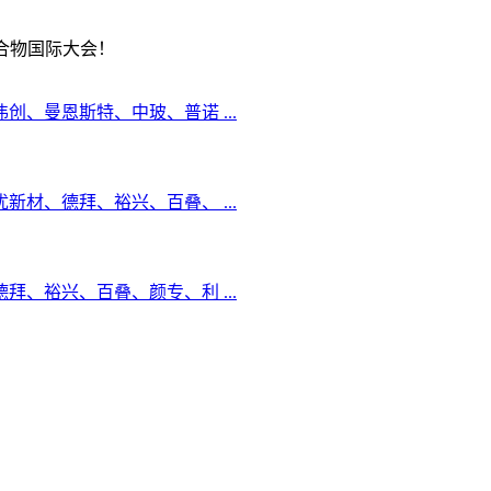
合物国际大会！
、曼恩斯特、中玻、普诺 ...
新材、德拜、裕兴、百叠、 ...
拜、裕兴、百叠、颜专、利 ...