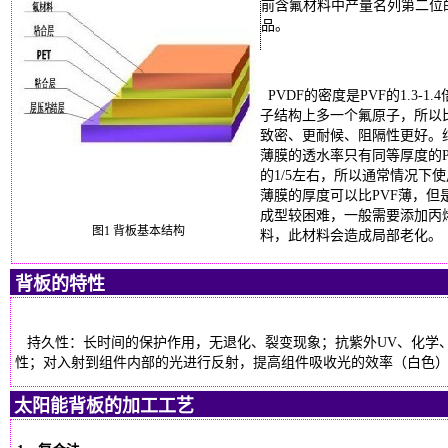
前含氟材料中产量名列第二位
品。
PVDF
的密度是
PVF
的
1.3-1.4
子结构上多一个氟原子，所以
致密、更耐候、阻隔性更好。
薄膜的透水率只有同等厚度的
的
1/5
左右，所以通常情况下使
薄膜的厚度可以比
PVF
薄，但
成型较困难，一般需要添加丙
图
1
背板基本结构
料，此材料会造成局部老化。
背板的特性
持久性：长时间的保护作用，无退化、裂变现象；抗紫外UV、化学、
性；对入射到组件内部的光进行反射，提高组件吸收光的效率（白色
太阳能背板的加工工艺