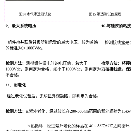
图14 水气渗透测试仪
图15 渗透测试仪原理
9、最大系统电压
10.与硅胶的粘
组件串并联后背板所能承受的最大电压。较为普遍
检测接线盒是否会从
的标准为＞1000Vdc。
检测方法
：测得组件漏电时的电压值，若大于
检测方法：将接
1000Vdc，则判定为合格，如小于1000Vdc，则判定为
力拉接线盒，保
不合格。
11、耐老化
经过老化试验后，无明显外观缺陷，即判定为合格。
检测方法
：a.紫外老化，经过波长在280-385nm范围的紫外辐射为15k
b.热循环，经过紫外老化的样品在-40～85℃±2℃之间循环，温度