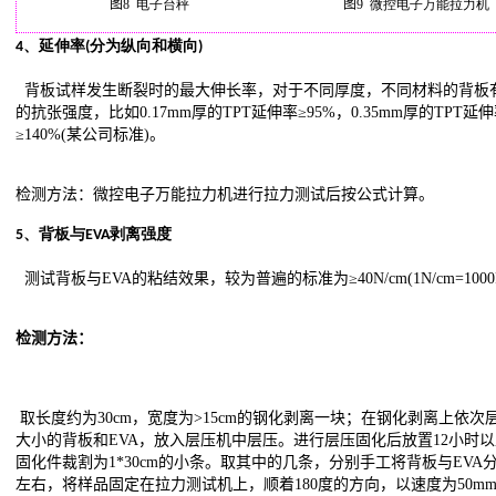
图
8
电子台秤
图
9
微控电子万能拉力机
4、延伸率(分为纵向和横向)
背板试样发生断裂时的最大伸长率，对于不同厚度，不同材料的背板
的抗张强度，比如0.17mm厚的TPT延伸率≥95%，0.35mm厚的TPT延
≥140%(某公司标准)。
检测方法：微控电子万能拉力机进行拉力测试后按公式计算。
5、背板与EVA剥离强度
测试背板与EVA的粘结效果，较为普遍的标准为≥40N/cm(1N/cm=1000
检测方法：
取长度约为30cm，宽度为>15cm的钢化剥离一块；在钢化剥离上依次
大小的背板和EVA，放入层压机中层压。进行层压固化后放置12小时
固化件裁割为1*30cm的小条。取其中的几条，分别手工将背板与EVA分
左右，将样品固定在拉力测试机上，顺着180度的方向，以速度为50mm/