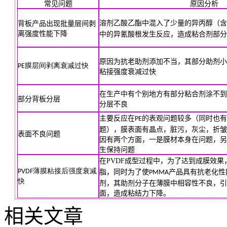
常见问题
原因分析
溶剂乙酸乙酯中混入了少量的异丙醇（含
背板产品出现批量层间剥
离强度性能下降
中的异氰酸根发生反应，造成粘合剂部分
原因为抗老助剂添加不当，其部分助剂小
PE膜层间剥离衰减过快
粘接强度衰减过快
在生产中有个别地方有部分粘合剂涂不到
部分背板分层
分层不良
主要反应在
的表观问题较多（同时也有
PE
题），膜表面有晶点，脏污，灰尘，折皱
表面不良问题
因有两个方面，一是膜材本身在问题，另
生保持问题
在PVDF成型过程中，为了达到成膜效果
PVDF薄膜粘接后强度衰减
脂，同时为了使
产品具有抗老化性
PMMA
快
剂，其助剂分子在薄膜中相容性不良，引
面，造成粘结力下降。
相关文章