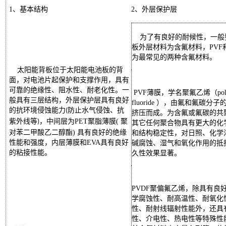
1、基本结构
2
、外层保护层
为了有良好的耐候性，一般
板外层材料为含氟材料，
PVF
为最常见的两种含氟材料。
太阳能背板位于太阳能电池板的背
面，对电池片起保护和支撑作用，具有
可靠的绝缘性、阻水性、耐老化性。一
PVF
薄膜，学名聚氟乙烯（
po
般具有三层结构，外层保护层具有良好
fluoride
），由氟和氟碳分子
的抗环境侵蚀能力
防止水气侵蚀、抗
(
挤压而成。为含氟或氟碳的共
紫外线等
，中间层为PET聚脂薄膜( 聚
)
其它任何聚合物具有更大的化
对苯二甲酸乙二醇酯) 具有良好的绝缘
和结构稳定性，对日照、化学
性能和强度，内层薄膜和EVA具有良好
碱腐蚀、湿气和氧化作用的抵
的粘接性能。
久性效果显著。
PVDF
聚偏氟乙烯，除具有良
学腐蚀性、耐高温性、耐氧化
性、耐射线辐射性能外，还具
性、介电性、热电性等特殊性