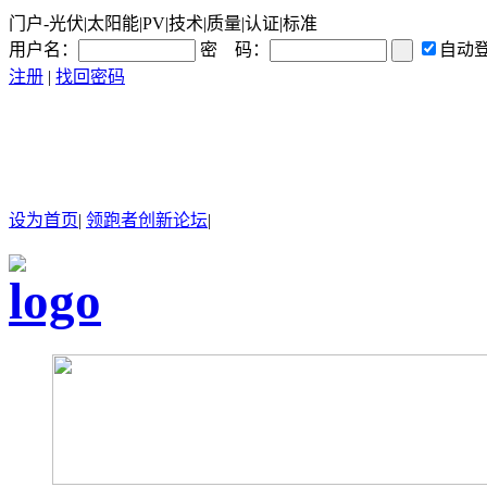
门户-光伏|太阳能|PV|技术|质量|认证|标准
用户名：
密 码：
自动
注册
|
找回密码
设为首页
|
领跑者创新论坛
|