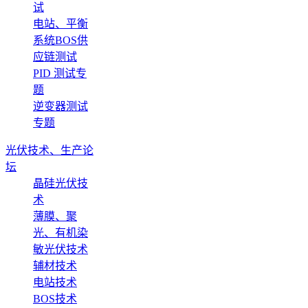
试
电站、平衡
系统BOS供
应链测试
PID 测试专
题
逆变器测试
专题
光伏技术、生产论
坛
晶硅光伏技
术
薄膜、聚
光、有机染
敏光伏技术
辅材技术
电站技术
BOS技术