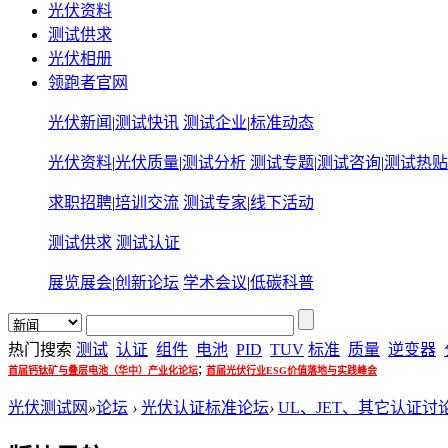
光伏资料
测试供求
光伏相册
领跑者官网
光伏新闻
|
测试快讯
测试企业
|
标准动态
光伏资料
|
光伏质量
|
测试分析
测试专题
|
测试咨询
|
测试热贴
求职招聘
|
培训交流
测试专家
|
线下活动
测试供求
测试认证
展览展会
|
创新论坛
学术会议
|
低碳科普
热门搜索
测试
认证
组件
电池
PID
TUV
标准
质量
逆变器
;
首届钙钛矿与叠层电池（华中）产业化论坛
首届光伏行业ESG价值落地与实践峰会
光伏测试网
»
论坛
›
光伏认证标准论坛
›
UL、JET、其它认证讨