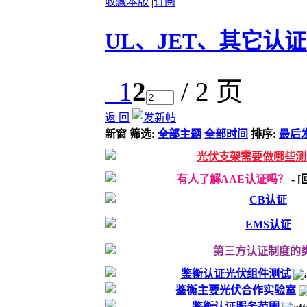
收藏本版
|
订阅
UL、JET、其它认
1
2
/ 2 页
返 回
新窗
筛选:
全部主题
全部时间
排序:
最后
光伏支架需要做哪些测
有人了解AAE认证吗？
-
CB认证
EMS认证
第三方认证制度的
鉴衡认证光伏组件测试
鉴衡主要光伏合作实验室
鉴衡认证服务范围