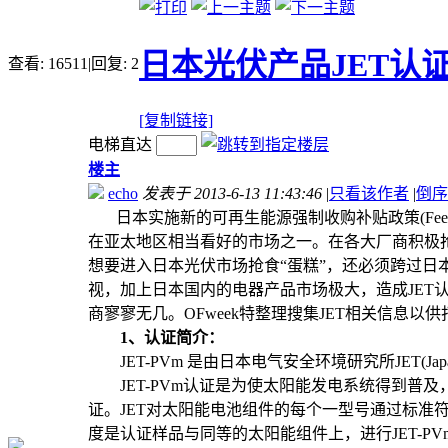
日本光伏产品JET认
查看:
16511
|
回复:
2
[复制链接]
电梯直达
楼主
echo
发表于 2013-6-13 11:43:46
|
只看该作者
|
倒序
日本实施新的可再生能源强制收购补贴政策(Feed-i
在亚太地区相当看好的市场之一。在各大厂商积极
想要进入日本光伏市场抢食“蛋糕”，还必须跨过日本
视，加上日本国内的电器产品市场极大，造成JET
商寥寥无几。OFweek特整理搜集JET相关信息
1、认证简介：
JET-PVm 是由日本电气安全环境研究所JET(Japan Electric
JET-PVm认证是为使太阳能发电系统得到普
证。JET对太阳能电池组件的每个一型号通过标准符合
度是认证样品与同等的太阳能组件上，进行JET-