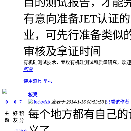
目的测试报告，才能完
有意向准备JET认证
业，可先行准备类似
审核及拿证时间
有机硅测试技术，专攻有机硅测试和质量研究，欢迎加入
回复
使用道具
举报
板凳
0
0
7
luckyfzb
发表于 2014-1-16 08:53:58
|
只看该作者
每个地方都有自己的
主
好
积
题
友
分
义了