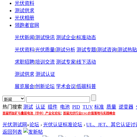
光伏资料
测试供求
光伏相册
领跑者官网
光伏新闻
|
测试快讯
测试企业
|
标准动态
光伏资料
|
光伏质量
|
测试分析
测试专题
|
测试咨询
|
测试热贴
求职招聘
|
培训交流
测试专家
|
线下活动
测试供求
测试认证
展览展会
|
创新论坛
学术会议
|
低碳科普
热门搜索
测试
认证
组件
电池
PID
TUV
标准
质量
逆变器
;
首届钙钛矿与叠层电池（华中）产业化论坛
首届光伏行业ESG价值落地与实践峰会
光伏测试网
»
论坛
›
光伏认证标准论坛
›
UL、JET、其它认证讨
返回列表