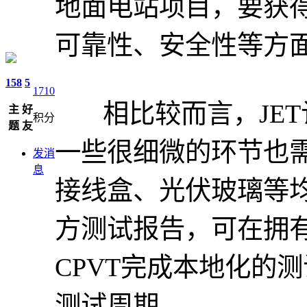
地面电站项目，要获得
可靠性、安全性等方
158
5
1710
相比较而言，JET认
主
好
积分
题
友
一些很细微的环节也
发消
息
接线盒、光伏玻璃等
方测试报告，可在拥
CPVT完成本地化的
测试周期。