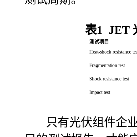
表1 JE
测试项目
Heat-shock resistance tes
Fragmentation test
Shock resistance test
Impact test
只有光伏组件企业