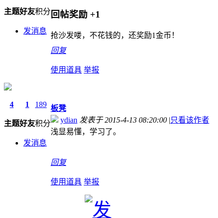
主题
好友
积分
回帖奖励
+1
发消息
抢沙发喽，不花钱的，还奖励1金币！
回复
使用道具
举报
4
1
189
板凳
ydian
发表于 2015-4-13 08:20:00
|
只看该作者
主题
好友
积分
浅显易懂，学习了。
发消息
回复
使用道具
举报