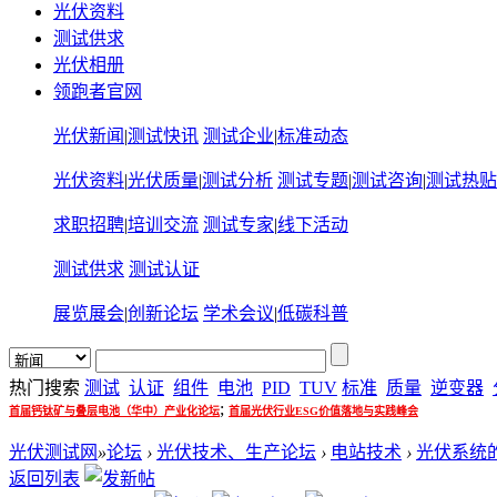
光伏资料
测试供求
光伏相册
领跑者官网
光伏新闻
|
测试快讯
测试企业
|
标准动态
光伏资料
|
光伏质量
|
测试分析
测试专题
|
测试咨询
|
测试热贴
求职招聘
|
培训交流
测试专家
|
线下活动
测试供求
测试认证
展览展会
|
创新论坛
学术会议
|
低碳科普
热门搜索
测试
认证
组件
电池
PID
TUV
标准
质量
逆变器
;
首届钙钛矿与叠层电池（华中）产业化论坛
首届光伏行业ESG价值落地与实践峰会
光伏测试网
»
论坛
›
光伏技术、生产论坛
›
电站技术
›
光伏系统
返回列表