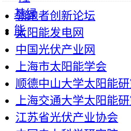
领跑者创新论坛
太阳能发电网
中国光伏产业网
上海市太阳能学会
顺德中山大学太阳能研
上海交通大学太阳能研
江苏省光伏产业协会