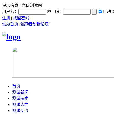
提示信息 - 光伏测试网
用户名：
密 码：
自动
注册
|
找回密码
设为首页
|
领跑者创新论坛
|
首页
测试新闻
测试技术
测试人才
测试交流