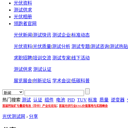
光伏资料
测试供求
光伏相册
领跑者官网
光伏新闻
|
测试快讯
测试企业
|
标准动态
光伏资料
|
光伏质量
|
测试分析
测试专题
|
测试咨询
|
测试热贴
求职招聘
|
培训交流
测试专家
|
线下活动
测试供求
测试认证
展览展会
|
创新论坛
学术会议
|
低碳科普
热门搜索
测试
认证
组件
电池
PID
TUV
标准
质量
逆变器
;
首届钙钛矿与叠层电池（华中）产业化论坛
首届光伏行业ESG价值落地与实践峰会
光伏测试网
›
分享