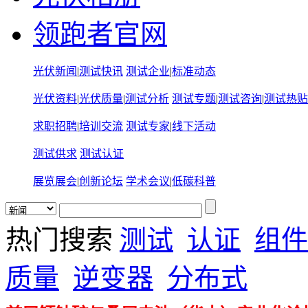
领跑者官网
光伏新闻
|
测试快讯
测试企业
|
标准动态
光伏资料
|
光伏质量
|
测试分析
测试专题
|
测试咨询
|
测试热贴
求职招聘
|
培训交流
测试专家
|
线下活动
测试供求
测试认证
展览展会
|
创新论坛
学术会议
|
低碳科普
热门搜索
测试
认证
组件
质量
逆变器
分布式