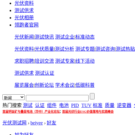
光伏资料
测试供求
光伏相册
领跑者官网
光伏新闻
|
测试快讯
测试企业
|
标准动态
光伏资料
|
光伏质量
|
测试分析
测试专题
|
测试咨询
|
测试热贴
求职招聘
|
培训交流
测试专家
|
线下活动
测试供求
测试认证
展览展会
|
创新论坛
学术会议
|
低碳科普
热门搜索
测试
认证
组件
电池
PID
TUV
标准
质量
逆变器
;
首届钙钛矿与叠层电池（华中）产业化论坛
首届光伏行业ESG价值落地与实践峰会
光伏测试网
›
beiyee
›
好友
加为好友