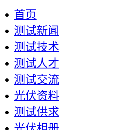
首页
测试新闻
测试技术
测试人才
测试交流
光伏资料
测试供求
光伏相册