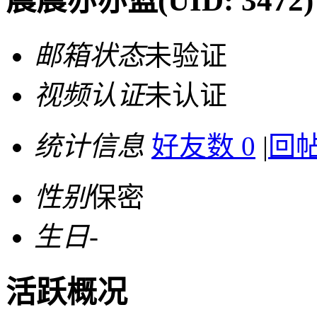
晨晨亦亦蓝
(UID: 3472)
邮箱状态
未验证
视频认证
未认证
统计信息
好友数 0
|
回帖
性别
保密
生日
-
活跃概况