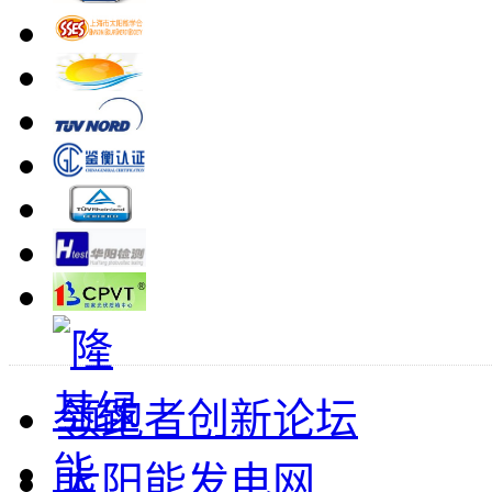
领跑者创新论坛
太阳能发电网