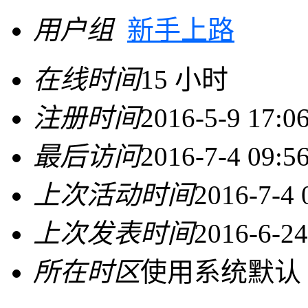
用户组
新手上路
在线时间
15 小时
注册时间
2016-5-9 17:0
最后访问
2016-7-4 09:5
上次活动时间
2016-7-4 
上次发表时间
2016-6-24
所在时区
使用系统默认