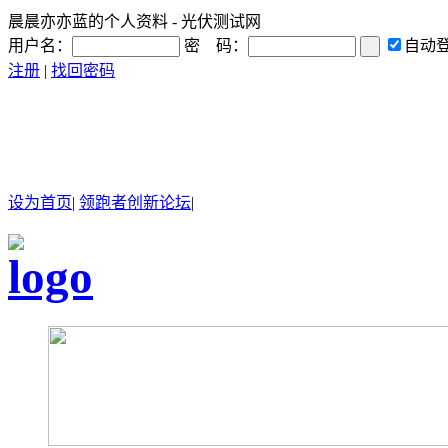
晨晨亦亦蓝的个人资料 - 光伏测试网
用户名：
密 码：
自动
注册
|
找回密码
设为首页
|
领跑者创新论坛
|