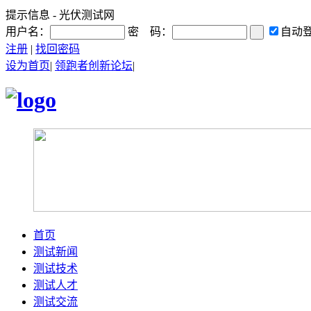
提示信息 - 光伏测试网
用户名：
密 码：
自动
注册
|
找回密码
设为首页
|
领跑者创新论坛
|
首页
测试新闻
测试技术
测试人才
测试交流