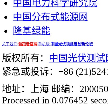
中国电力科学研究院
中国分布式能源网
隆基绿能
关于我们
|
领跑者官网
|
手机版
|
中国光伏领跑者创新论坛
|
版权所有：
中国光伏测试
紧急或投诉：+86 (21)5241
地址：上海 邮编：200050 GMT
Processed in 0.076452 secon