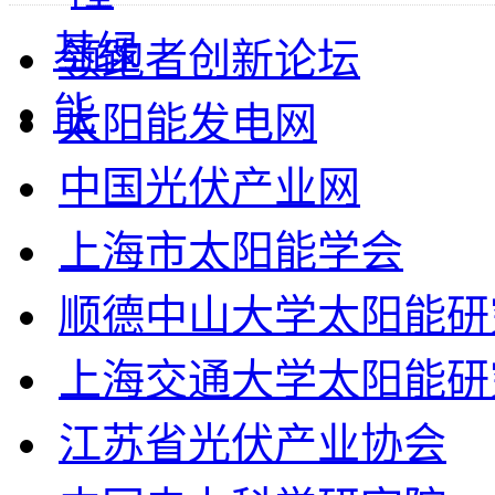
领跑者创新论坛
太阳能发电网
中国光伏产业网
上海市太阳能学会
顺德中山大学太阳能研
上海交通大学太阳能研
江苏省光伏产业协会