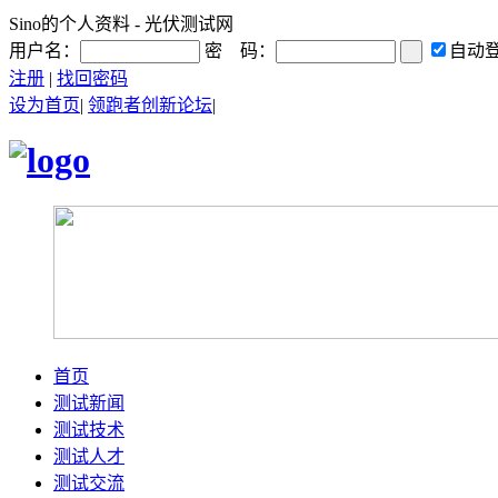
Sino的个人资料 - 光伏测试网
用户名：
密 码：
自动
注册
|
找回密码
设为首页
|
领跑者创新论坛
|
首页
测试新闻
测试技术
测试人才
测试交流