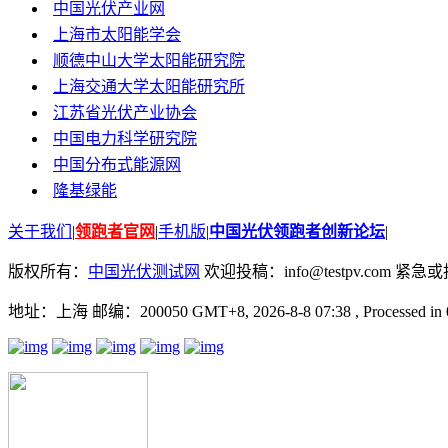
中国光伏产业网
上海市太阳能学会
顺德中山大学太阳能研究院
上海交通大学太阳能研究所
江苏省光伏产业协会
中国电力科学研究院
中国分布式能源网
隆基绿能
关于我们
|
领跑者官网
|
手机版
|
中国光伏领跑者创新论坛
|
版权所有：
中国光伏测试网
欢迎投稿：info@testpv.com 紧急或投诉
地址：上海 邮编：200050 GMT+8, 2026-8-8 07:38
, Processed in 