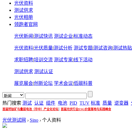
光伏资料
测试供求
光伏相册
领跑者官网
光伏新闻
|
测试快讯
测试企业
|
标准动态
光伏资料
|
光伏质量
|
测试分析
测试专题
|
测试咨询
|
测试热贴
求职招聘
|
培训交流
测试专家
|
线下活动
测试供求
测试认证
展览展会
|
创新论坛
学术会议
|
低碳科普
热门搜索
测试
认证
组件
电池
PID
TUV
标准
质量
逆变器
;
首届钙钛矿与叠层电池（华中）产业化论坛
首届光伏行业ESG价值落地与实践峰会
光伏测试网
›
Sino
›
个人资料