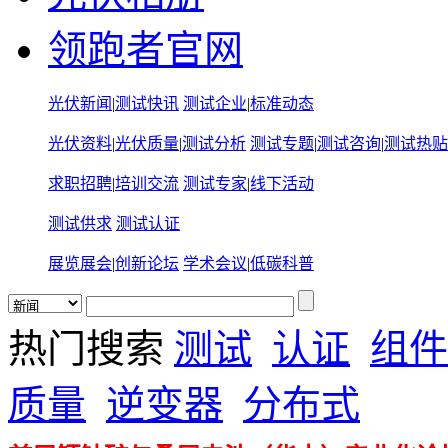
领跑者官网
光伏新闻
|
测试快讯
测试企业
|
标准动态
光伏资料
|
光伏质量
|
测试分析
测试专题
|
测试咨询
|
测试热贴
求职招聘
|
培训交流
测试专家
|
线下活动
测试供求
测试认证
展览展会
|
创新论坛
学术会议
|
低碳科普
热门搜索
测试
认证
组件
质量
逆变器
分布式