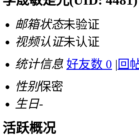
李晟敏是光
(UID: 4481)
邮箱状态
未验证
视频认证
未认证
统计信息
好友数 0
|
回帖
性别
保密
生日
-
活跃概况