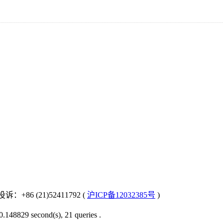
：+86 (21)52411792 (
沪ICP备12032385号
)
0.148829 second(s), 21 queries .