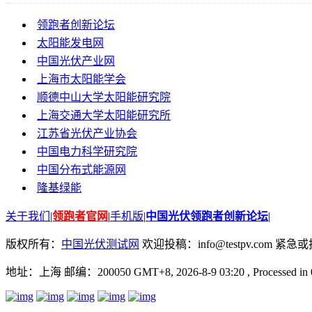
领跑者创新论坛
太阳能发电网
中国光伏产业网
上海市太阳能学会
顺德中山大学太阳能研究院
上海交通大学太阳能研究所
江苏省光伏产业协会
中国电力科学研究院
中国分布式能源网
隆基绿能
关于我们
|
领跑者官网
|
手机版
|
中国光伏领跑者创新论坛
|
版权所有：
中国光伏测试网
欢迎投稿：info@testpv.com 紧急或投诉
地址：上海 邮编：200050 GMT+8, 2026-8-9 03:20
, Processed in 