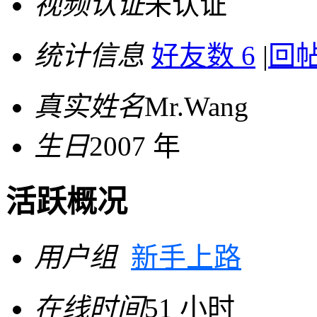
视频认证
未认证
统计信息
好友数 6
|
回帖
真实姓名
Mr.Wang
生日
2007 年
活跃概况
用户组
新手上路
在线时间
51 小时