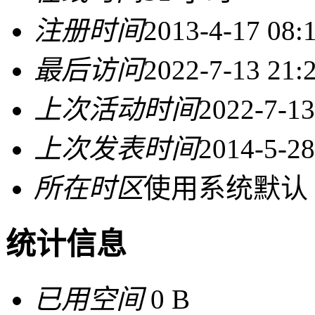
注册时间
2013-4-17 08:
最后访问
2022-7-13 21:
上次活动时间
2022-7-13
上次发表时间
2014-5-28
所在时区
使用系统默认
统计信息
已用空间
0 B