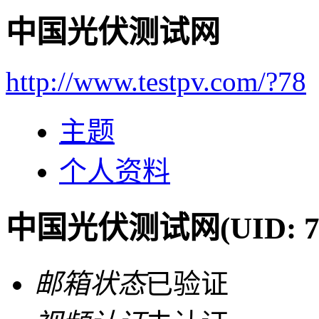
中国光伏测试网
http://www.testpv.com/?78
主题
个人资料
中国光伏测试网
(UID: 7
邮箱状态
已验证