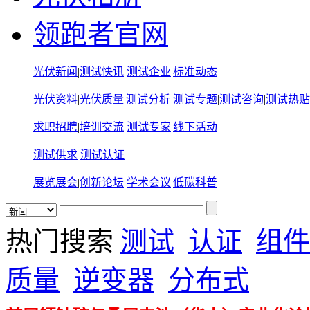
领跑者官网
光伏新闻
|
测试快讯
测试企业
|
标准动态
光伏资料
|
光伏质量
|
测试分析
测试专题
|
测试咨询
|
测试热贴
求职招聘
|
培训交流
测试专家
|
线下活动
测试供求
测试认证
展览展会
|
创新论坛
学术会议
|
低碳科普
热门搜索
测试
认证
组件
质量
逆变器
分布式