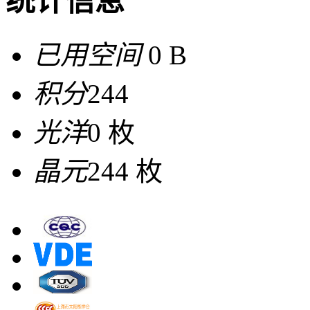
统计信息
已用空间
0 B
积分
244
光洋
0 枚
晶元
244 枚