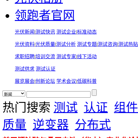
领跑者官网
光伏新闻
|
测试快讯
测试企业
|
标准动态
光伏资料
|
光伏质量
|
测试分析
测试专题
|
测试咨询
|
测试热贴
求职招聘
|
培训交流
测试专家
|
线下活动
测试供求
测试认证
展览展会
|
创新论坛
学术会议
|
低碳科普
热门搜索
测试
认证
组件
质量
逆变器
分布式