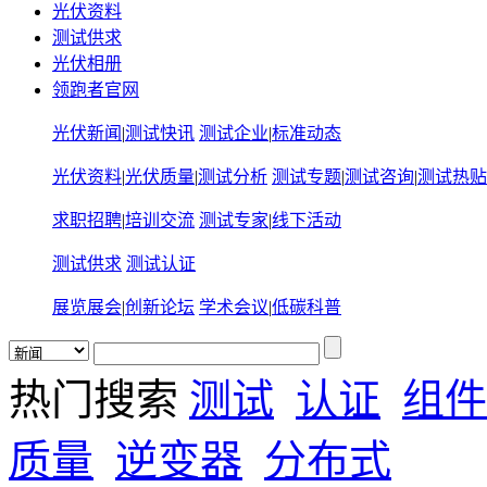
光伏资料
测试供求
光伏相册
领跑者官网
光伏新闻
|
测试快讯
测试企业
|
标准动态
光伏资料
|
光伏质量
|
测试分析
测试专题
|
测试咨询
|
测试热贴
求职招聘
|
培训交流
测试专家
|
线下活动
测试供求
测试认证
展览展会
|
创新论坛
学术会议
|
低碳科普
热门搜索
测试
认证
组件
质量
逆变器
分布式