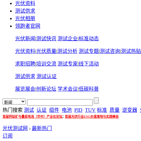
光伏资料
测试供求
光伏相册
领跑者官网
光伏新闻
|
测试快讯
测试企业
|
标准动态
光伏资料
|
光伏质量
|
测试分析
测试专题
|
测试咨询
|
测试热贴
求职招聘
|
培训交流
测试专家
|
线下活动
测试供求
测试认证
展览展会
|
创新论坛
学术会议
|
低碳科普
热门搜索
测试
认证
组件
电池
PID
TUV
标准
质量
逆变器
;
首届钙钛矿与叠层电池（华中）产业化论坛
首届光伏行业ESG价值落地与实践峰会
光伏测试网
›
最新热门
订阅