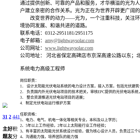
通过提供创新、可靠的产品和服务，才华横溢的光为人
户建立亲密的合作关系。光为正在为世界开辟更广阔的
改变世界的动力——光为，一个注重科技，关注环境
境协同发展、和谐共进的道路。
联系电话：0312-2951181/2951175
电子邮箱：
amy@lightwaysolar.com
公司网址：
www.lightwaysolar.com
公司地址： 河北省保定高碑店市京深高速公路以东；北京
系统电力高级工程师
岗位职责：
1． 设计太阳能光伏电站系统的电力设计方案，接入方案，包括光伏建
2． 负责国内外光伏电站项目的技术把关，审核EPC提供的光伏电站系
3． 整合资源推进光伏电站项目的进展；
4. 制定光伏电站运行维护方案
任职资格：
31
2
441
1、电力、电气、机电一体化等相关专业，本科及以上学历；
2、5年以上工作经验，2年以上太阳能行业工作经验；
主
好
积
3、有丰富的太阳能光伏系统设计经验，做为核心设计人员，负责过三个
题
友
分
4、沟通能力强，培养团队的能力强