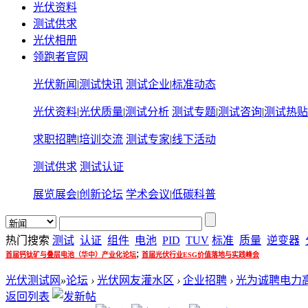
光伏资料
测试供求
光伏相册
领跑者官网
光伏新闻
|
测试快讯
测试企业
|
标准动态
光伏资料
|
光伏质量
|
测试分析
测试专题
|
测试咨询
|
测试热贴
求职招聘
|
培训交流
测试专家
|
线下活动
测试供求
测试认证
展览展会
|
创新论坛
学术会议
|
低碳科普
热门搜索
测试
认证
组件
电池
PID
TUV
标准
质量
逆变器
;
首届钙钛矿与叠层电池（华中）产业化论坛
首届光伏行业ESG价值落地与实践峰会
光伏测试网
»
论坛
›
光伏网友灌水区
›
企业招聘
›
光为诚聘电力
返回列表