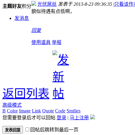
光伏屌丝
发表于 2013-8-23 09:36:35
|
只看该作
主题
好友
积分
貌似待遇有点低啊，
发消息
回复
使用道具
举报
返回列表
高级模式
B
Color
Image
Link
Quote
Code
Smilies
您需要登录后才可以回帖
登录
|
马上注册
回帖后跳转到最后一页
发表回复