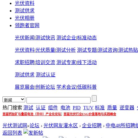
光伏资料
测试供求
光伏相册
领跑者官网
光伏新闻
|
测试快讯
测试企业
|
标准动态
光伏资料
|
光伏质量
|
测试分析
测试专题
|
测试咨询
|
测试热贴
求职招聘
|
培训交流
测试专家
|
线下活动
测试供求
测试认证
展览展会
|
创新论坛
学术会议
|
低碳科普
热门搜索
测试
认证
组件
电池
PID
TUV
标准
质量
逆变器
;
首届钙钛矿与叠层电池（华中）产业化论坛
首届光伏行业ESG价值落地与实践峰会
光伏测试网
»
论坛
›
光伏网友灌水区
›
企业招聘
›
中电48所招聘
返回列表