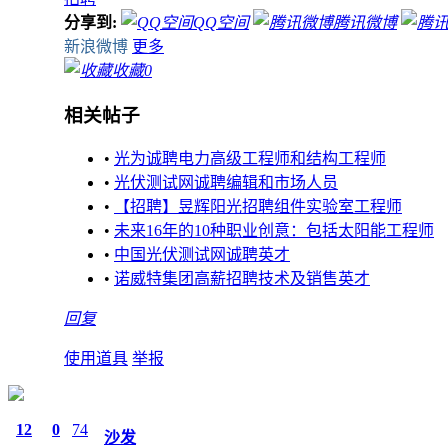
分享到:
QQ空间
腾讯微博
新浪微博
更多
收藏
0
相关帖子
•
光为诚聘电力高级工程师和结构工程师
•
光伏测试网诚聘编辑和市场人员
•
【招聘】昱辉阳光招聘组件实验室工程师
•
未来16年的10种职业创意：包括太阳能工程师
•
中国光伏测试网诚聘英才
•
诺威特集团高薪招聘技术及销售英才
回复
使用道具
举报
12
0
74
沙发