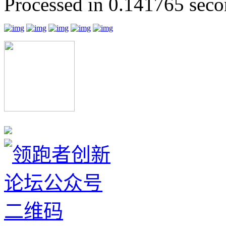
Processed in 0.141765 secon