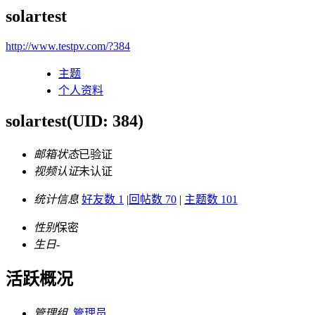
solartest
http://www.testpv.com/?384
主题
个人资料
solartest
(UID: 384)
邮箱状态
已验证
视频认证
未认证
统计信息
好友数 1
|
回帖数 70
|
主题数 101
性别
保密
生日
-
活跃概况
管理组
管理员