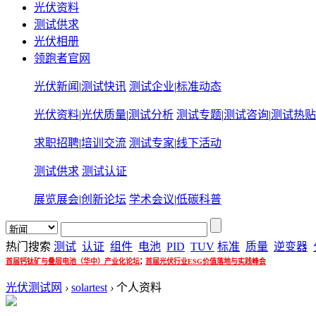
光伏资料
测试供求
光伏相册
领跑者官网
光伏新闻
|
测试快讯
测试企业
|
标准动态
光伏资料
|
光伏质量
|
测试分析
测试专题
|
测试咨询
|
测试热贴
求职招聘
|
培训交流
测试专家
|
线下活动
测试供求
测试认证
展览展会
|
创新论坛
学术会议
|
低碳科普
热门搜索
测试
认证
组件
电池
PID
TUV
标准
质量
逆变器
;
首届钙钛矿与叠层电池（华中）产业化论坛
首届光伏行业ESG价值落地与实践峰会
光伏测试网
›
solartest
›
个人资料