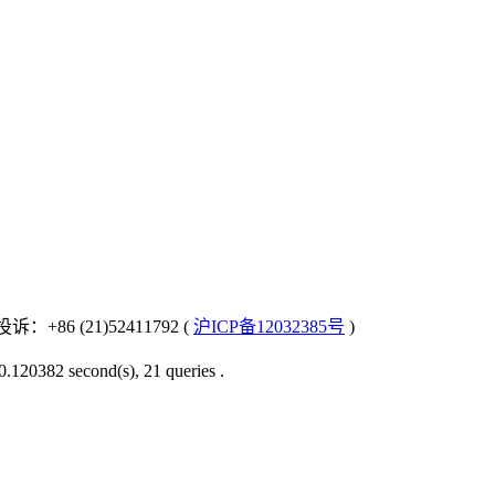
：+86 (21)52411792 (
沪ICP备12032385号
)
0.120382 second(s), 21 queries .