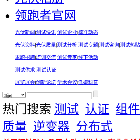
领跑者官网
光伏新闻
|
测试快讯
测试企业
|
标准动态
光伏资料
|
光伏质量
|
测试分析
测试专题
|
测试咨询
|
测试热贴
求职招聘
|
培训交流
测试专家
|
线下活动
测试供求
测试认证
展览展会
|
创新论坛
学术会议
|
低碳科普
热门搜索
测试
认证
组件
质量
逆变器
分布式