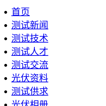
首页
测试新闻
测试技术
测试人才
测试交流
光伏资料
测试供求
光伏相册