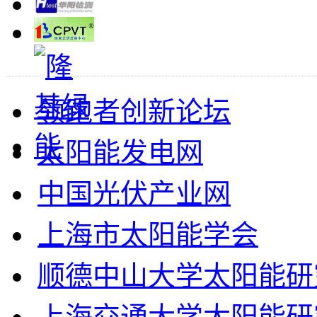
领跑者创新论坛
太阳能发电网
中国光伏产业网
上海市太阳能学会
顺德中山大学太阳能研
上海交通大学太阳能研