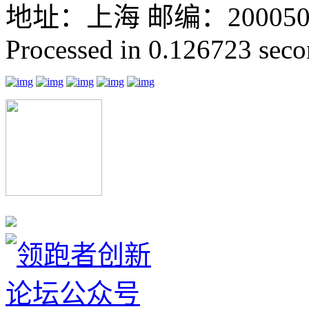
地址：上海 邮编：200050 GMT
Processed in 0.126723 secon