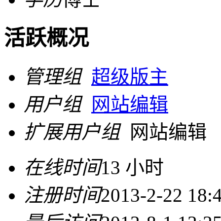
活跃概况
管理组
超级版主
用户组
网站编辑
扩展用户组
网站编辑
在线时间
13 小时
注册时间
2013-2-22 18: