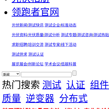
领跑者官网
光伏新闻
|
测试快讯
测试企业
|
标准动态
光伏资料
|
光伏质量
|
测试分析
测试专题
|
测试咨询
|
测试热贴
求职招聘
|
培训交流
测试专家
|
线下活动
测试供求
测试认证
展览展会
|
创新论坛
学术会议
|
低碳科普
热门搜索
测试
认证
组件
质量
逆变器
分布式